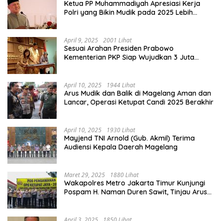
Ketua PP Muhammadiyah Apresiasi Kerja
Polri yang Bikin Mudik pada 2025 Lebih
Lancar
April 9, 2025
2001 Lihat
Sesuai Arahan Presiden Prabowo
Kementerian PKP Siap Wujudkan 3 Juta
Rumah
April 10, 2025
1944 Lihat
Arus Mudik dan Balik di Magelang Aman dan
Lancar, Operasi Ketupat Candi 2025 Berakhir
April 10, 2025
1930 Lihat
Mayjend TNI Arnold (Gub. Akmil) Terima
Audiensi Kepala Daerah Magelang
Maret 29, 2025
1880 Lihat
Wakapolres Metro Jakarta Timur Kunjungi
Pospam H. Naman Duren Sawit, Tinjau Arus
Mudik
April 3, 2025
1850 Lihat