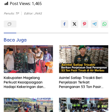
Post Views:
1,465
Penulis: TP
Editor: JNAS
Baca Juga
Kabupaten Magelang
Asintel Satlap Tricakti Beri
Perkuat Kesiapsiagaan
Penjelasan Terkait
Hadapi Kekeringan dan
Penanganan 53 Ton Pasir
Karhutla, Sinergi Seluruh Lini
Timah di Air Merbau