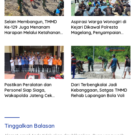
Selain Membangun, TMMD
Aspirasi Warga Wonogiri di
Ke-129 Juga Menanam
Kejari Dikawal Polresta
Harapan Melalui Ketahanan
Magelang, Penyampaian
Pangan
Pendapat Berlangsung Aman
dan Kondusif
Pastikan Peralatan dan
Dari Terbengkalai Jadi
Personel Siap Siaga,
Kebanggaan, Satgas TMMD
Wakapolda Jateng Cek
Rehab Lapangan Bola Voli
Kesiapan Karhutla di
Polresta Magelang
Tinggalkan Balasan