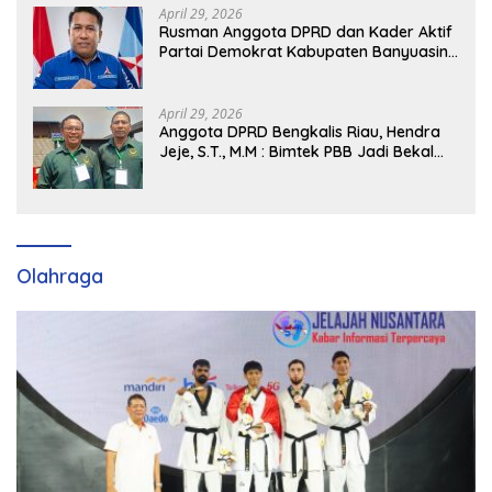
April 29, 2026
Rusman Anggota DPRD dan Kader Aktif
Partai Demokrat Kabupaten Banyuasin
Siap Dukung H. Cik Ujang Pimpin DPD
Partai Demokrat SumSel
April 29, 2026
Anggota DPRD Bengkalis Riau, Hendra
Jeje, S.T., M.M : Bimtek PBB Jadi Bekal
Strategis Tingkatkan Kursi di Bengkalis
hingga DPR RI 2029
Olahraga