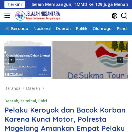
Langsung
lain Membangun, TMMD Ke-129 Juga Menanam Harapan Melalu
Terkini
ke
konten
Beranda
Nasional
Daerah
Politik
Olahraga
Pendidi
Beranda
Daerah
Daerah
,
Kriminal
,
Polri
Pelaku Keroyok dan Bacok Korban
Karena Kunci Motor, Polresta
Magelang Amankan Empat Pelaku