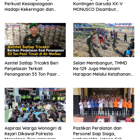
Perkuat Kesiapsiagaan
Kontingen Garuda XX-V
Hadapi Kekeringan dan
MONUSCO Disambut
Karhutla, Sinergi Seluruh Lini
Panglima TNI
Asintel Satlap Tricakti Beri
Selain Membangun, TMMD
Penjelasan Terkait
Ke-129 Juga Menanam
Penanganan 53 Ton Pasir
Harapan Melalui Ketahanan
Timah di Air Merbau
Pangan
Aspirasi Warga Wonogiri di
Pastikan Peralatan dan
Kejari Dikawal Polresta
Personel Siap Siaga,