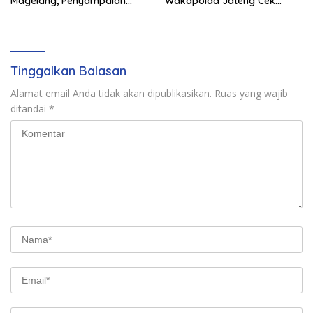
Magelang, Penyampaian
Wakapolda Jateng Cek
Pendapat Berlangsung Aman
Kesiapan Karhutla di
dan Kondusif
Polresta Magelang
Tinggalkan Balasan
Alamat email Anda tidak akan dipublikasikan.
Ruas yang wajib
ditandai
*