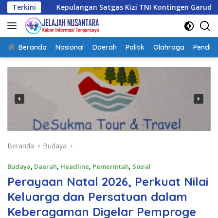
Langsung
Kepulangan Satgas Kizi TNI Kontingen Garuda XX-V MONUSCO 
Terkini
ke
konten
Beranda
Nasional
Daerah
Politik
Olahraga
Pendidi
Beranda
Budaya
Budaya
,
Daerah
,
Headline
,
Pemerintah
,
Sosial
Perayaan Natal 2026, Perkuat Nilai
Keluarga dan Persatuan dalam
Keberagaman Digelar Pemproge