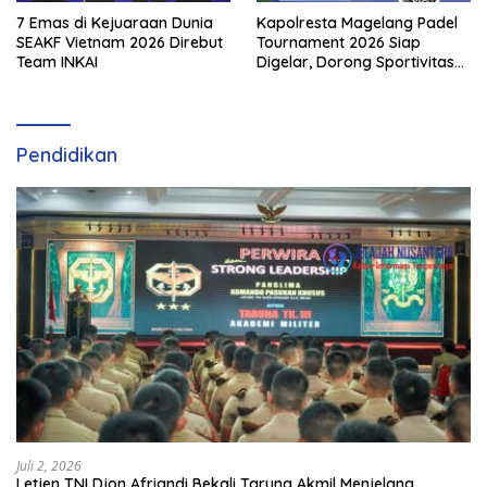
7 Emas di Kejuaraan Dunia
Kapolresta Magelang Padel
SEAKF Vietnam 2026 Direbut
Tournament 2026 Siap
Team INKAI
Digelar, Dorong Sportivitas
dan Perkembangan
Olahraga Padel di Jawa
Tengah–DIY
Pendidikan
Juli 2, 2026
Letjen TNI Djon Afriandi Bekali Taruna Akmil Menjelang