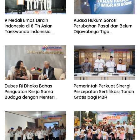
Kuasa Hukum Soroti
9 Medali Emas Diraih
Perubahan Pasal dan Belum
Indonesia di 8 Th Asian
Dijawabnya Tiga
Taekwondo Indonesia
Permohonan Resmi Dalam
Championship 2026
Kasus Keimigrasian
Dubes RI Dhaka Bahas
Pemerintah Perkuat Sinergi
Penguatan Kerja Sama
Percepatan Sertifikasi Tanah
Budaya dengan Menteri
Gratis bagi MBR
Kebudayaan Bangladesh