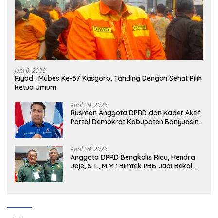
Juni 6, 2026
Riyad : Mubes Ke-57 Kasgoro, Tanding Dengan Sehat Pilih
Ketua Umum
April 29, 2026
Rusman Anggota DPRD dan Kader Aktif
Partai Demokrat Kabupaten Banyuasin
Siap Dukung H. Cik Ujang Pimpin DPD
Partai Demokrat SumSel
April 29, 2026
Anggota DPRD Bengkalis Riau, Hendra
Jeje, S.T., M.M : Bimtek PBB Jadi Bekal
Strategis Tingkatkan Kursi di Bengkalis
hingga DPR RI 2029