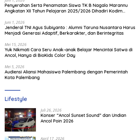
Juni 1, 2026
Penyerahan Serta Penamatan Siswa TK B Nagalo Marannu
Angkatan XII Tahun Pelajaran 2025/2026 Dihadiri Kodim
1714/PJ dan Ibu Persit
Juni 1, 2026
Jenderal TNI Agus Subiyanto : Alumni Taruna Nusantara Harus
Menjadi Generasi Adaptif, Berkarakter, dan Berintegritas
Mei 15, 2026
Yuk Nikmati Cara Seru Anak-anak Belajar Mencintai Satwa di
Ancol, Hanya di BioKids Color Day
Mei 5, 2026
Audiensi Aliansi Mahasiswa Palembang dengan Pemerintah
Kota Palembang
Lifestyle
Juli 26, 2026
Konser “Ancol Sunset Sound” dan Undian
Ancol Poin 2026
April 17, 2026