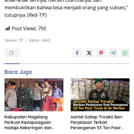
anak-anak lainnya, meraih cita-citanya, dan
membuktikan bahwa bisa menjadi orang yang sukses,”
tutupnya. (Red-TP)
Post Views:
750
Penulis: TP
Editor: JNAS
Baca Juga
Kabupaten Magelang
Asintel Satlap Tricakti Beri
Perkuat Kesiapsiagaan
Penjelasan Terkait
Hadapi Kekeringan dan
Penanganan 53 Ton Pasir
Karhutla, Sinergi Seluruh Lini
Timah di Air Merbau