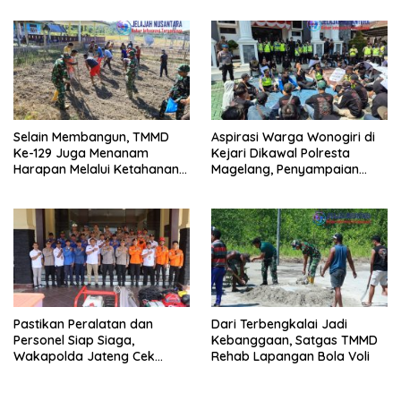
Selain Membangun, TMMD
Aspirasi Warga Wonogiri di
Ke-129 Juga Menanam
Kejari Dikawal Polresta
Harapan Melalui Ketahanan
Magelang, Penyampaian
Pangan
Pendapat Berlangsung Aman
dan Kondusif
Pastikan Peralatan dan
Dari Terbengkalai Jadi
Personel Siap Siaga,
Kebanggaan, Satgas TMMD
Wakapolda Jateng Cek
Rehab Lapangan Bola Voli
Kesiapan Karhutla di
Polresta Magelang