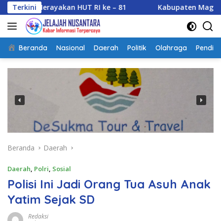
Langsung
ayakan HUT RI ke – 81
Terkini
Kabupaten Magelang Perkuat Kesi
ke
konten
Beranda
Nasional
Daerah
Politik
Olahraga
Pendidi
Beranda
Daerah
Daerah
,
Polri
,
Sosial
Polisi Ini Jadi Orang Tua Asuh Anak
Yatim Sejak SD
Redaksi