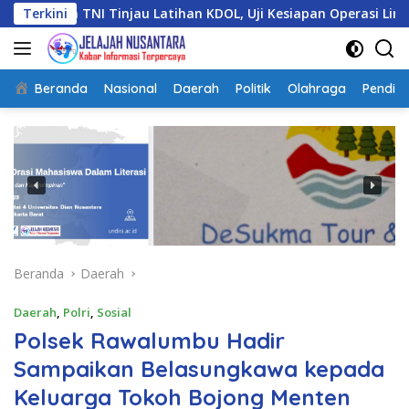
Langsung
I Tinjau Latihan KDOL, Uji Kesiapan Operasi Lintas Udara dalam
Terkini
ke
konten
Beranda
Nasional
Daerah
Politik
Olahraga
Pendidi
Beranda
Daerah
Daerah
,
Polri
,
Sosial
Polsek Rawalumbu Hadir
Sampaikan Belasungkawa kepada
Keluarga Tokoh Bojong Menten