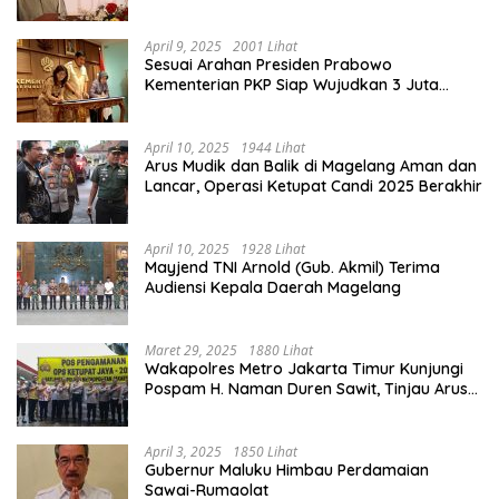
Lancar
April 9, 2025
2001 Lihat
Sesuai Arahan Presiden Prabowo
Kementerian PKP Siap Wujudkan 3 Juta
Rumah
April 10, 2025
1944 Lihat
Arus Mudik dan Balik di Magelang Aman dan
Lancar, Operasi Ketupat Candi 2025 Berakhir
April 10, 2025
1928 Lihat
Mayjend TNI Arnold (Gub. Akmil) Terima
Audiensi Kepala Daerah Magelang
Maret 29, 2025
1880 Lihat
Wakapolres Metro Jakarta Timur Kunjungi
Pospam H. Naman Duren Sawit, Tinjau Arus
Mudik
April 3, 2025
1850 Lihat
Gubernur Maluku Himbau Perdamaian
Sawai-Rumaolat