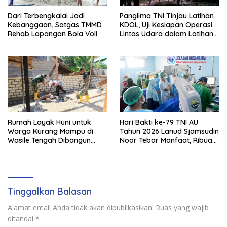
Dari Terbengkalai Jadi
Panglima TNI Tinjau Latihan
Kebanggaan, Satgas TMMD
KDOL, Uji Kesiapan Operasi
Rehab Lapangan Bola Voli
Lintas Udara dalam Latihan
Terintegrasi TNI 2026
Rumah Layak Huni untuk
Hari Bakti ke-79 TNI AU
Warga Kurang Mampu di
Tahun 2026 Lanud Sjamsudin
Wasile Tengah Dibangun
Noor Tebar Manfaat, Ribuan
Satgas TMMD ke-129 Kodim
Warga Kalsel Nikmati
1505/Tidore
Layanan Kesehatan Gratis
dan Bazar UMKM Murah
Tinggalkan Balasan
Alamat email Anda tidak akan dipublikasikan.
Ruas yang wajib
ditandai
*