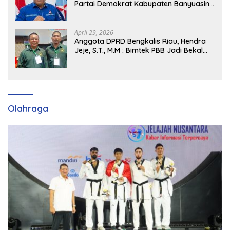
Partai Demokrat Kabupaten Banyuasin
Siap Dukung H. Cik Ujang Pimpin DPD
Partai Demokrat SumSel
April 29, 2026
Anggota DPRD Bengkalis Riau, Hendra
Jeje, S.T., M.M : Bimtek PBB Jadi Bekal
Strategis Tingkatkan Kursi di Bengkalis
hingga DPR RI 2029
Olahraga