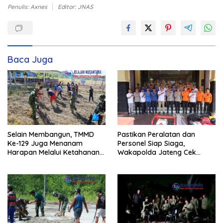
Penulis: Axnes
Editor: JNAS
Baca Juga
Selain Membangun, TMMD
Pastikan Peralatan dan
Ke-129 Juga Menanam
Personel Siap Siaga,
Harapan Melalui Ketahanan
Wakapolda Jateng Cek
Pangan
Kesiapan Karhutla di
Polresta Magelang