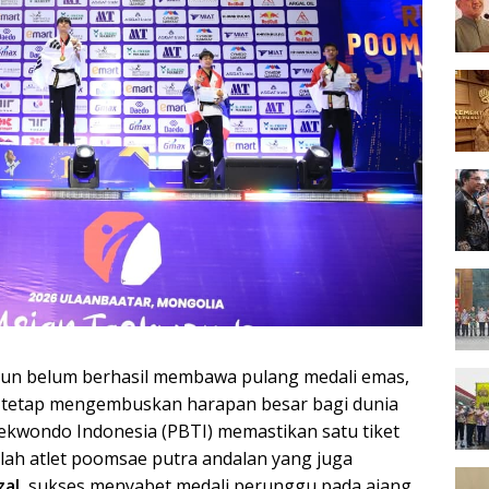
un belum berhasil membawa pulang medali emas,
al tetap mengembuskan harapan besar bagi dunia
ekwondo Indonesia (PBTI) memastikan satu tiket
lah atlet poomsae putra andalan yang juga
zal
, sukses menyabet medali perunggu pada ajang