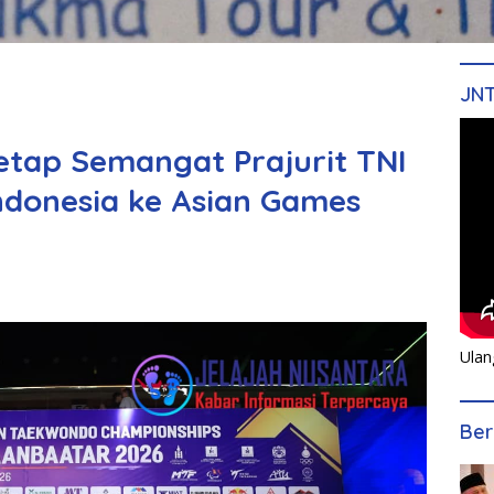
JN
etap Semangat Prajurit TNI
Indonesia ke Asian Games
Ulan
Ber