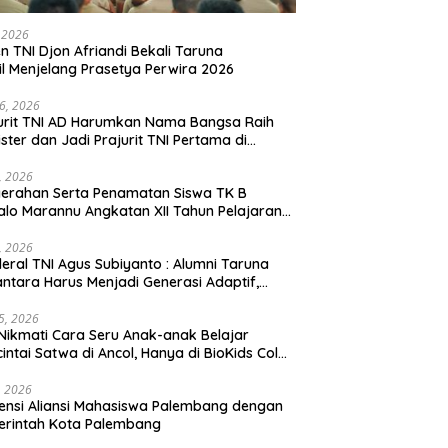
, 2026
en TNI Djon Afriandi Bekali Taruna
l Menjelang Prasetya Perwira 2026
16, 2026
urit TNI AD Harumkan Nama Bangsa Raih
ster dan Jadi Prajurit TNI Pertama di
hannas Yordania
1, 2026
erahan Serta Penamatan Siswa TK B
lo Marannu Angkatan XII Tahun Pelajaran
/2026 Dihadiri Kodim 1714/PJ dan Ibu Persit
1, 2026
eral TNI Agus Subiyanto : Alumni Taruna
ntara Harus Menjadi Generasi Adaptif,
arakter, dan Berintegritas
5, 2026
Nikmati Cara Seru Anak-anak Belajar
intai Satwa di Ancol, Hanya di BioKids Color
, 2026
ensi Aliansi Mahasiswa Palembang dengan
erintah Kota Palembang