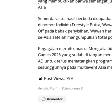
yang membuktikan bahwa semangat jua
Asia.
Sementara itu, hasil berbeda didapatk
di nomor Individu Freestyle Putra, W
Off pada babak penyisihan, Wawan haru
se-Asia setelah mengumpulkan total poi
Kegagalan meraih emas di Mongolia tid
Games 2026 yang sudah di tangan menja
AD untuk terus mematangkan program
sesungguhnya pada multievent Asia m
Post Views:
799
Penulis: Putri
Editor: Axnes S.
Komentar