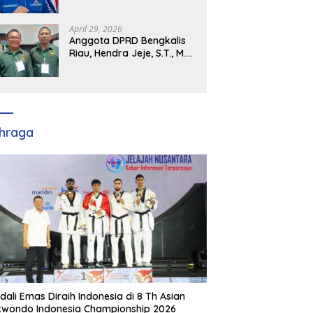
Demokrat Kabupaten
Banyuasin Siap Dukung H.
Cik Ujang Pimpin DPD
April 29, 2026
Partai Demokrat SumSel
Anggota DPRD Bengkalis
Riau, Hendra Jeje, S.T., M.M
: Bimtek PBB Jadi Bekal
Strategis Tingkatkan Kursi
di Bengkalis hingga DPR RI
2029
hraga
dali Emas Diraih Indonesia di 8 Th Asian
wondo Indonesia Championship 2026