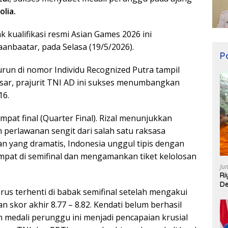
lia.
 kualifikasi resmi Asian Games 2026 ini
anbaatar, pada Selasa (19/5/2026).
Po
turun di nomor Individu Recognized Putra tampil
besar, prajurit TNI AD ini sukses menumbangkan
16.
empat final (Quarter Final). Rizal menunjukkan
 perlawanan sengit dari salah satu raksasa
an yang dramatis, Indonesia unggul tipis dengan
empat di semifinal dan mengamankan tiket kelolosan
Ju
Ri
De
rus terhenti di babak semifinal setelah mengakui
 skor akhir 8.77 – 8.82. Kendati belum berhasil
 medali perunggu ini menjadi pencapaian krusial