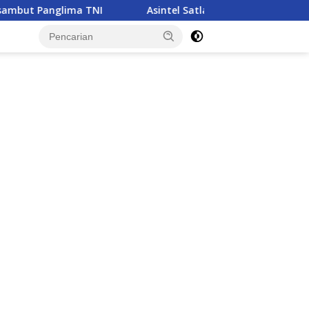
Asintel Satlap Tricakti Beri Penjelasan Terkait Penangana