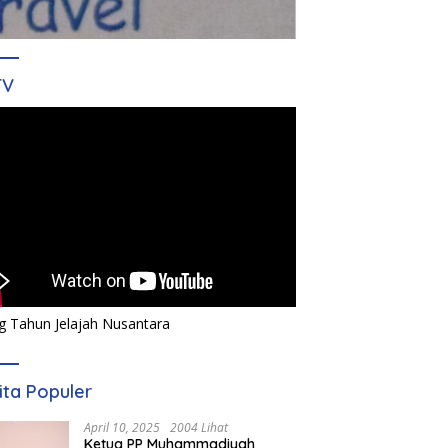
TV
g Tahun Jelajah Nusantara
ita Populer
April 10, 2025
2004 Lihat
Ketua PP Muhammadiyah