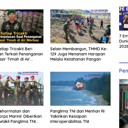
7 Em
Duni
2026
atlap Tricakti Beri
Selain Membangun, TMMD Ke-
INKA
an Terkait Penanganan
129 Juga Menanam Harapan
sir Timah di Air
Melalui Ketahanan Pangan
Pen
ehormatan dan
Panglima TNI dan Menhan RI
orps Marinir Diberikan
Yakinkan Kesiapan
akil Panglima TNI
Interoperabilitas TNI
mlah Pejabat Negara