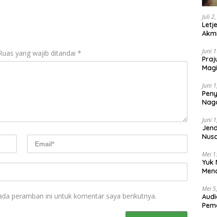
Juli 2
Letj
Akmi
Juni 
Ruas yang wajib ditandai
*
Praj
Magi
Lem
Juni 
Peny
Naga
2025
Juni 
Jend
Nusa
Berk
Mei 1
Yuk 
Menc
Day
Mei 5
ada peramban ini untuk komentar saya berikutnya.
Audi
Pem