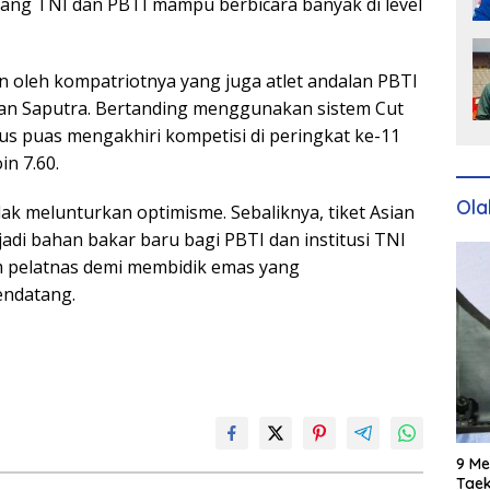
ng TNI dan PBTI mampu berbicara banyak di level
an oleh kompatriotnya yang juga atlet andalan PBTI
awan Saputra. Bertanding menggunakan sistem Cut
s puas mengakhiri kompetisi di peringkat ke-11
n 7.60.
Ola
ak melunturkan optimisme. Sebaliknya, tiket Asian
di bahan bakar baru bagi PBTI dan institusi TNI
 pelatnas demi membidik emas yang
endatang.
9 Me
Taek