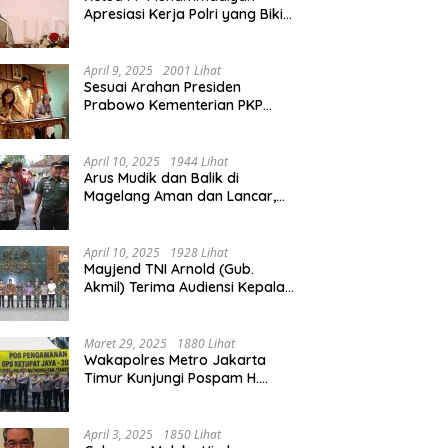
Apresiasi Kerja Polri yang Bikin
Mudik pada 2025 Lebih Lancar
April 9, 2025
2001 Lihat
Sesuai Arahan Presiden
Prabowo Kementerian PKP
Siap Wujudkan 3 Juta Rumah
April 10, 2025
1944 Lihat
Arus Mudik dan Balik di
Magelang Aman dan Lancar,
Operasi Ketupat Candi 2025
Berakhir
April 10, 2025
1928 Lihat
Mayjend TNI Arnold (Gub.
Akmil) Terima Audiensi Kepala
Daerah Magelang
Maret 29, 2025
1880 Lihat
Wakapolres Metro Jakarta
Timur Kunjungi Pospam H.
Naman Duren Sawit, Tinjau
Arus Mudik
April 3, 2025
1850 Lihat