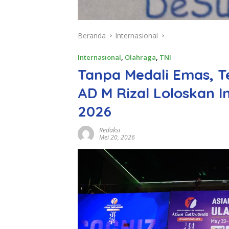
Beranda
Internasional
Internasional
,
Olahraga
,
TNI
Tanpa Medali Emas, T
AD M Rizal Loloskan 
2026
Redaksi
Mei 20, 2026