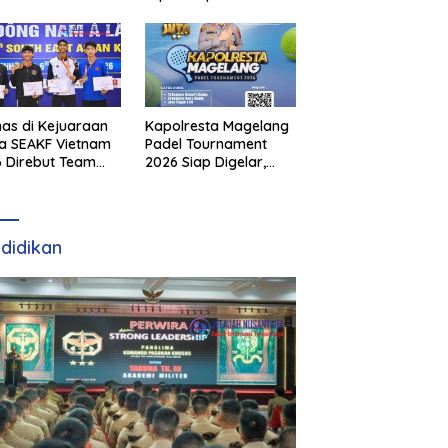
as di Kejuaraan
Kapolresta Magelang
a SEAKF Vietnam
Padel Tournament
 Direbut Team
2026 Siap Digelar,
I
Dorong Sportivitas
dan Perkembangan
Olahraga Padel di
Jawa Tengah–DIY
didikan