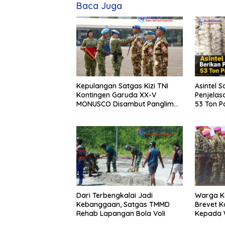
Baca Juga
Kepulangan Satgas Kizi TNI
Asintel S
Kontingen Garuda XX-V
Penjelas
MONUSCO Disambut Panglima
53 Ton Pa
TNI
Merbau
Dari Terbengkalai Jadi
Warga K
Kebanggaan, Satgas TMMD
Brevet K
Rehab Lapangan Bola Voli
Kepada W
dan Seju