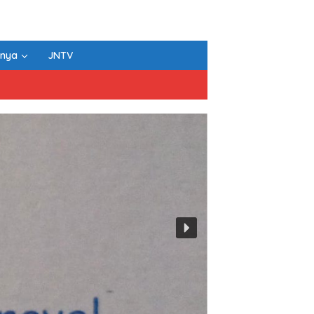
nnya
JNTV