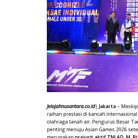
Jelajahnusantara.co.id
|
Jakarta
– Meskip
raihan prestasi di kancah internasion
olahraga tanah air. Pengurus Besar Ta
penting menuju Asian Games 2026 sete
merupakan
prajurit aktif TNI AD, M. Ri