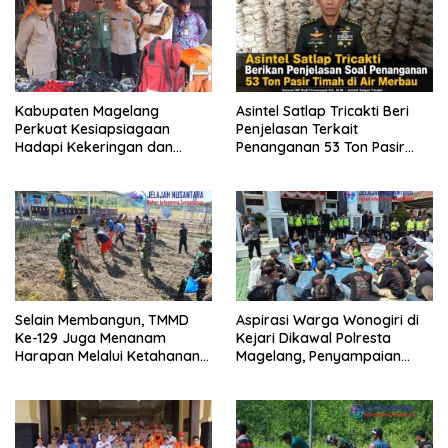
Kabupaten Magelang
Asintel Satlap Tricakti Beri
Perkuat Kesiapsiagaan
Penjelasan Terkait
Hadapi Kekeringan dan
Penanganan 53 Ton Pasir
Karhutla, Sinergi Seluruh Lini
Timah di Air Merbau
Selain Membangun, TMMD
Aspirasi Warga Wonogiri di
Ke-129 Juga Menanam
Kejari Dikawal Polresta
Harapan Melalui Ketahanan
Magelang, Penyampaian
Pangan
Pendapat Berlangsung Aman
dan Kondusif