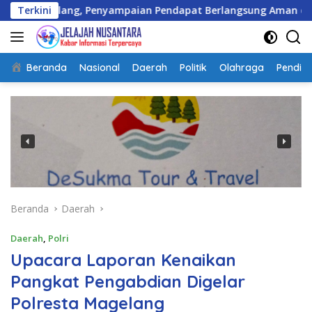
Langsung
ang, Penyampaian Pendapat Berlangsung Aman dan Kondusif
Terkini
ke
konten
Beranda
Nasional
Daerah
Politik
Olahraga
Pendidi
Beranda
Daerah
Daerah
,
Polri
Upacara Laporan Kenaikan
Pangkat Pengabdian Digelar
Polresta Magelang