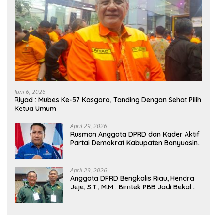
Juni 6, 2026
Riyad : Mubes Ke-57 Kasgoro, Tanding Dengan Sehat Pilih
Ketua Umum
April 29, 2026
Rusman Anggota DPRD dan Kader Aktif
Partai Demokrat Kabupaten Banyuasin
Siap Dukung H. Cik Ujang Pimpin DPD
Partai Demokrat SumSel
April 29, 2026
Anggota DPRD Bengkalis Riau, Hendra
Jeje, S.T., M.M : Bimtek PBB Jadi Bekal
Strategis Tingkatkan Kursi di Bengkalis
hingga DPR RI 2029