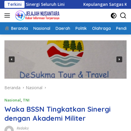
Langsung
gi Seluruh Lini
Terkini
Kepulangan Satgas Kizi TNI Kontinge
ke
konten
Beranda
Nasional
Daerah
Politik
Olahraga
Pendidi
Beranda
Nasional
Nasional
,
TNI
Waka BSSN Tingkatkan Sinergi
dengan Akademi Militer
Redaksi