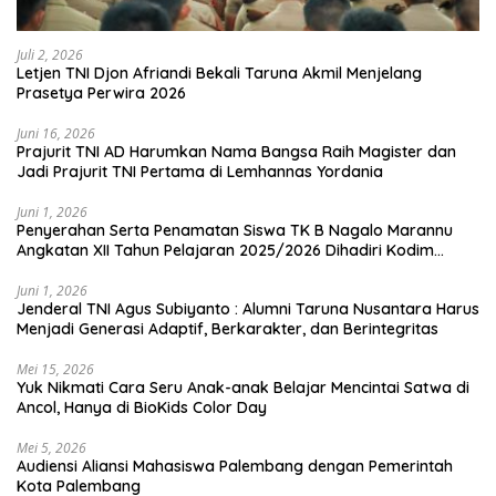
Juli 2, 2026
Letjen TNI Djon Afriandi Bekali Taruna Akmil Menjelang
Prasetya Perwira 2026
Juni 16, 2026
Prajurit TNI AD Harumkan Nama Bangsa Raih Magister dan
Jadi Prajurit TNI Pertama di Lemhannas Yordania
Juni 1, 2026
Penyerahan Serta Penamatan Siswa TK B Nagalo Marannu
Angkatan XII Tahun Pelajaran 2025/2026 Dihadiri Kodim
1714/PJ dan Ibu Persit
Juni 1, 2026
Jenderal TNI Agus Subiyanto : Alumni Taruna Nusantara Harus
Menjadi Generasi Adaptif, Berkarakter, dan Berintegritas
Mei 15, 2026
Yuk Nikmati Cara Seru Anak-anak Belajar Mencintai Satwa di
Ancol, Hanya di BioKids Color Day
Mei 5, 2026
Audiensi Aliansi Mahasiswa Palembang dengan Pemerintah
Kota Palembang