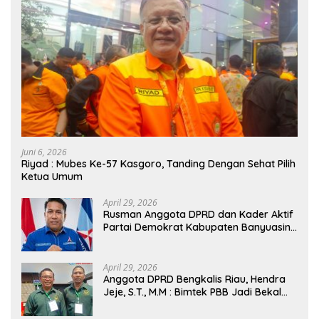
Juni 6, 2026
Riyad : Mubes Ke-57 Kasgoro, Tanding Dengan Sehat Pilih
Ketua Umum
April 29, 2026
Rusman Anggota DPRD dan Kader Aktif
Partai Demokrat Kabupaten Banyuasin
Siap Dukung H. Cik Ujang Pimpin DPD
Partai Demokrat SumSel
April 29, 2026
Anggota DPRD Bengkalis Riau, Hendra
Jeje, S.T., M.M : Bimtek PBB Jadi Bekal
Strategis Tingkatkan Kursi di Bengkalis
hingga DPR RI 2029