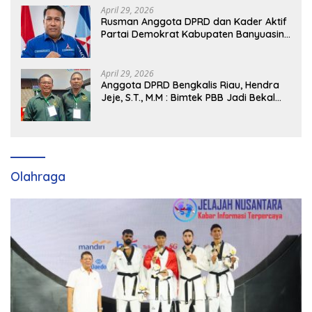
April 29, 2026
Rusman Anggota DPRD dan Kader Aktif
Partai Demokrat Kabupaten Banyuasin
Siap Dukung H. Cik Ujang Pimpin DPD
Partai Demokrat SumSel
April 29, 2026
Anggota DPRD Bengkalis Riau, Hendra
Jeje, S.T., M.M : Bimtek PBB Jadi Bekal
Strategis Tingkatkan Kursi di Bengkalis
hingga DPR RI 2029
Olahraga