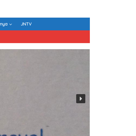
nnya
JNTV