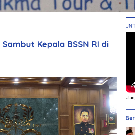
JN
 Sambut Kepala BSSN RI di
Ulan
Ber