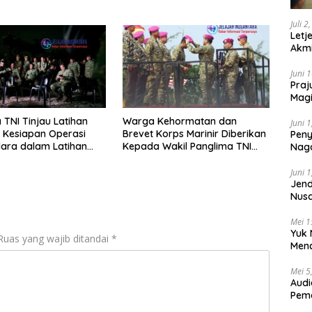
Juli 2
Letj
Akmi
Juni 
Praj
Magi
Lem
 TNI Tinjau Latihan
Warga Kehormatan dan
Juni 
i Kesiapan Operasi
Brevet Korps Marinir Diberikan
Peny
dara dalam Latihan
Kepada Wakil Panglima TNI
Naga
rasi TNI 2026
dan Sejumlah Pejabat Negara
2025
Juni 
Jend
Nusa
Berk
Mei 1
Yuk 
Ruas yang wajib ditandai
*
Menc
Day
Mei 5
Audi
Pem