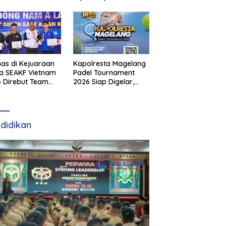
as di Kejuaraan
Kapolresta Magelang
a SEAKF Vietnam
Padel Tournament
 Direbut Team
2026 Siap Digelar,
I
Dorong Sportivitas
dan Perkembangan
Olahraga Padel di
Jawa Tengah–DIY
didikan