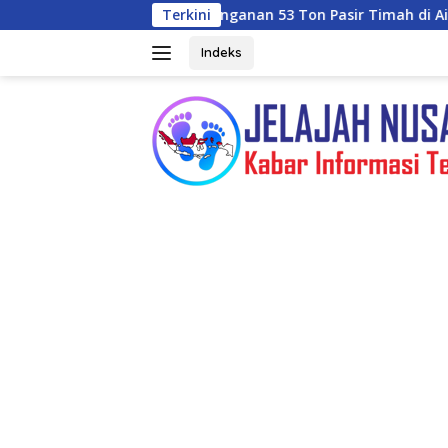
Langsung
it Penanganan 53 Ton Pasir Timah di Air Merbau
Terkini
Selain 
ke
konten
Indeks