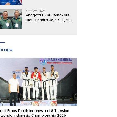
Demokrat Kabupaten
Banyuasin Siap Dukung H.
Cik Ujang Pimpin DPD
April 29, 2026
Partai Demokrat SumSel
Anggota DPRD Bengkalis
Riau, Hendra Jeje, S.T., M.M
: Bimtek PBB Jadi Bekal
Strategis Tingkatkan Kursi
di Bengkalis hingga DPR RI
2029
hraga
dali Emas Diraih Indonesia di 8 Th Asian
wondo Indonesia Championship 2026