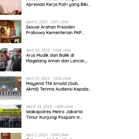
Apresiasi Kerja Polri yang Bikin
Mudik pada 2025 Lebih Lancar
April 9, 2025
2001 Lihat
Sesuai Arahan Presiden
Prabowo Kementerian PKP
Siap Wujudkan 3 Juta Rumah
April 10, 2025
1944 Lihat
Arus Mudik dan Balik di
Magelang Aman dan Lancar,
Operasi Ketupat Candi 2025
Berakhir
April 10, 2025
1930 Lihat
Mayjend TNI Arnold (Gub.
Akmil) Terima Audiensi Kepala
Daerah Magelang
Maret 29, 2025
1880 Lihat
Wakapolres Metro Jakarta
Timur Kunjungi Pospam H.
Naman Duren Sawit, Tinjau
Arus Mudik
April 3, 2025
1850 Lihat