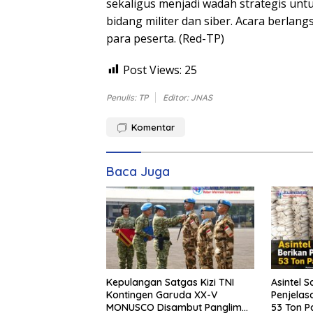
sekaligus menjadi wadah strategis u
bidang militer dan siber. Acara berla
para peserta. (Red-TP)
Post Views:
25
Penulis: TP
Editor: JNAS
Komentar
Baca Juga
Kepulangan Satgas Kizi TNI
Asintel S
Kontingen Garuda XX-V
Penjelas
MONUSCO Disambut Panglima
53 Ton Pa