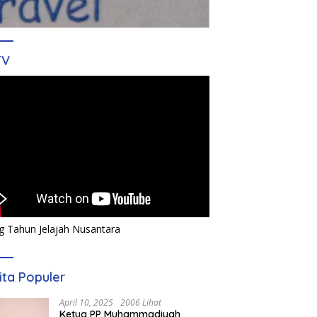
TV
g Tahun Jelajah Nusantara
ita Populer
April 10, 2025
2006 Lihat
Ketua PP Muhammadiyah