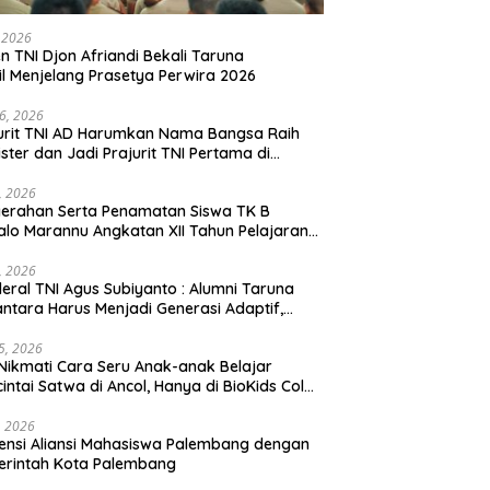
, 2026
en TNI Djon Afriandi Bekali Taruna
l Menjelang Prasetya Perwira 2026
16, 2026
urit TNI AD Harumkan Nama Bangsa Raih
ster dan Jadi Prajurit TNI Pertama di
hannas Yordania
1, 2026
erahan Serta Penamatan Siswa TK B
lo Marannu Angkatan XII Tahun Pelajaran
/2026 Dihadiri Kodim 1714/PJ dan Ibu Persit
1, 2026
eral TNI Agus Subiyanto : Alumni Taruna
ntara Harus Menjadi Generasi Adaptif,
arakter, dan Berintegritas
5, 2026
Nikmati Cara Seru Anak-anak Belajar
intai Satwa di Ancol, Hanya di BioKids Color
, 2026
ensi Aliansi Mahasiswa Palembang dengan
erintah Kota Palembang