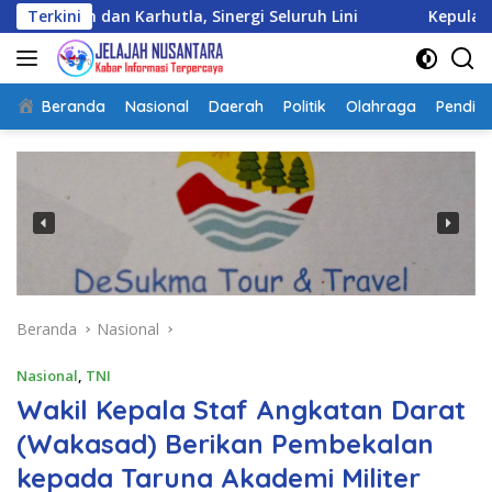
Langsung
Karhutla, Sinergi Seluruh Lini
Terkini
Kepulangan Satgas Kiz
ke
konten
Beranda
Nasional
Daerah
Politik
Olahraga
Pendidi
Beranda
Nasional
Nasional
,
TNI
Wakil Kepala Staf Angkatan Darat
(Wakasad) Berikan Pembekalan
kepada Taruna Akademi Militer