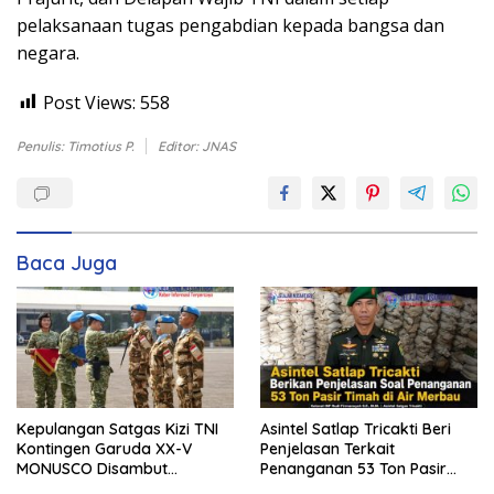
pelaksanaan tugas pengabdian kepada bangsa dan
negara.
Post Views:
558
Penulis: Timotius P.
Editor: JNAS
Baca Juga
Kepulangan Satgas Kizi TNI
Asintel Satlap Tricakti Beri
Kontingen Garuda XX-V
Penjelasan Terkait
MONUSCO Disambut
Penanganan 53 Ton Pasir
Panglima TNI
Timah di Air Merbau