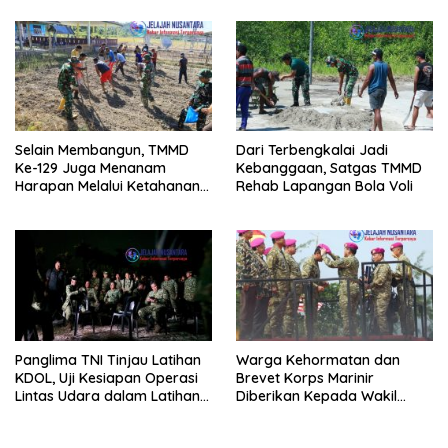
Selain Membangun, TMMD
Dari Terbengkalai Jadi
Ke-129 Juga Menanam
Kebanggaan, Satgas TMMD
Harapan Melalui Ketahanan
Rehab Lapangan Bola Voli
Pangan
Panglima TNI Tinjau Latihan
Warga Kehormatan dan
KDOL, Uji Kesiapan Operasi
Brevet Korps Marinir
Lintas Udara dalam Latihan
Diberikan Kepada Wakil
Terintegrasi TNI 2026
Panglima TNI dan Sejumlah
Pejabat Negara