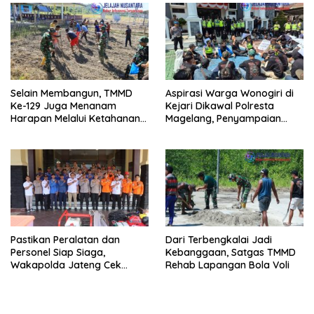
Selain Membangun, TMMD
Aspirasi Warga Wonogiri di
Ke-129 Juga Menanam
Kejari Dikawal Polresta
Harapan Melalui Ketahanan
Magelang, Penyampaian
Pangan
Pendapat Berlangsung Aman
dan Kondusif
Pastikan Peralatan dan
Dari Terbengkalai Jadi
Personel Siap Siaga,
Kebanggaan, Satgas TMMD
Wakapolda Jateng Cek
Rehab Lapangan Bola Voli
Kesiapan Karhutla di
Polresta Magelang