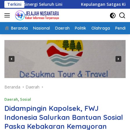
Langsung
gi Seluruh Lini
Terkini
Kepulangan Satgas Kizi TNI Kontinge
ke
konten
Beranda
Nasional
Daerah
Politik
Olahraga
Pendidi
Beranda
Daerah
Daerah
,
Sosial
Didampingin Kapolsek, FWJ
Indonesia Salurkan Bantuan Sosial
Paska Kebakaran Kemayoran