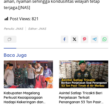
aman, nyaman sehingga kondusifitas wilayah tetap
terjaga.[JNAS]
Post Views:
821
Penulis: JNAS
Editor: JNAS
Baca Juga
Kabupaten Magelang
Asintel Satlap Tricakti Beri
Perkuat Kesiapsiagaan
Penjelasan Terkait
Hadapi Kekeringan dan
Penanganan 53 Ton Pasir
Karhutla, Sinergi Seluruh Lini
Timah di Air Merbau