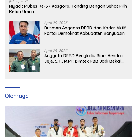
Juni 6, 2026
Riyad : Mubes Ke-57 Kasgoro, Tanding Dengan Sehat Pilih
Ketua Umum
April 29, 2026
Rusman Anggota DPRD dan Kader Aktif
Partai Demokrat Kabupaten Banyuasin
Siap Dukung H. Cik Ujang Pimpin DPD
Partai Demokrat SumSel
April 29, 2026
Anggota DPRD Bengkalis Riau, Hendra
Jeje, S.T., M.M : Bimtek PBB Jadi Bekal
Strategis Tingkatkan Kursi di Bengkalis
hingga DPR RI 2029
Olahraga