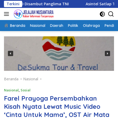
Langsung
isambut Panglima TNI
Terkini
Asintel Satlap Tricakti Beri Pe
ke
konten
Beranda
Nasional
Daerah
Politik
Olahraga
Pendidi
Beranda
Nasional
Nasional
,
Sosial
Farel Prayoga Persembahkan
Kisah Nyata Lewat Music Video
‘Cinta Untuk Mama’, OST Air Mata