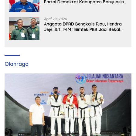
Partai Demokrat Kabupaten Banyuasin
Siap Dukung H. Cik Ujang Pimpin DPD
Partai Demokrat SumSel
April 29, 2026
Anggota DPRD Bengkalis Riau, Hendra
Jeje, S.T., M.M : Bimtek PBB Jadi Bekal
Strategis Tingkatkan Kursi di Bengkalis
hingga DPR RI 2029
Olahraga