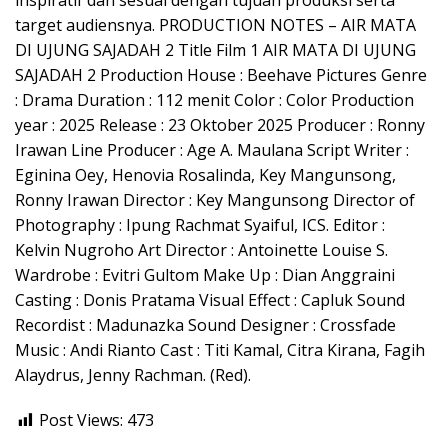
inspiratif dan sesuai dengan tujuan produksi serta
target audiensnya. PRODUCTION NOTES – AIR MATA
DI UJUNG SAJADAH 2 Title Film 1 AIR MATA DI UJUNG
SAJADAH 2 Production House : Beehave Pictures Genre
: Drama Duration : 112 menit Color : Color Production
year : 2025 Release : 23 Oktober 2025 Producer : Ronny
Irawan Line Producer : Age A. Maulana Script Writer :
Eginina Oey, Henovia Rosalinda, Key Mangunsong,
Ronny Irawan Director : Key Mangunsong Director of
Photography : Ipung Rachmat Syaiful, ICS. Editor :
Kelvin Nugroho Art Director : Antoinette Louise S.
Wardrobe : Evitri Gultom Make Up : Dian Anggraini
Casting : Donis Pratama Visual Effect : Capluk Sound
Recordist : Madunazka Sound Designer : Crossfade
Music : Andi Rianto Cast : Titi Kamal, Citra Kirana, Fagih
Alaydrus, Jenny Rachman. (Red).
Post Views:
473