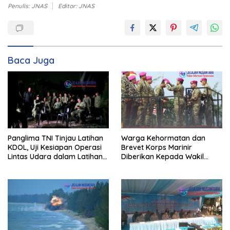
Penulis: JNAS
Editor: JNAS
Baca Juga
Panglima TNI Tinjau Latihan
Warga Kehormatan dan
KDOL, Uji Kesiapan Operasi
Brevet Korps Marinir
Lintas Udara dalam Latihan
Diberikan Kepada Wakil
Terintegrasi TNI 2026
Panglima TNI dan Sejumlah
Pejabat Negara