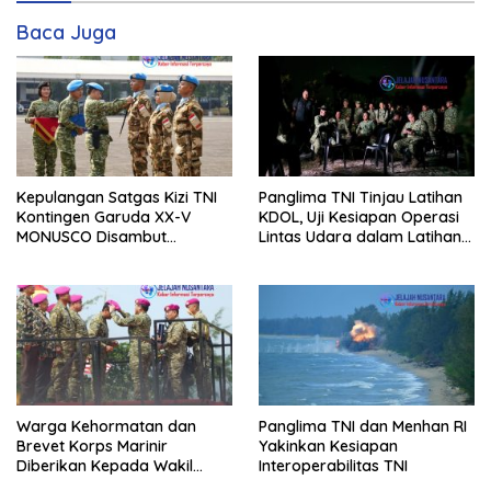
Baca Juga
Kepulangan Satgas Kizi TNI
Panglima TNI Tinjau Latihan
Kontingen Garuda XX-V
KDOL, Uji Kesiapan Operasi
MONUSCO Disambut
Lintas Udara dalam Latihan
Panglima TNI
Terintegrasi TNI 2026
Warga Kehormatan dan
Panglima TNI dan Menhan RI
Brevet Korps Marinir
Yakinkan Kesiapan
Diberikan Kepada Wakil
Interoperabilitas TNI
Panglima TNI dan Sejumlah