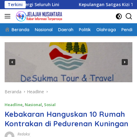
Langsung
eluruh Lini
Terkini
Kepulangan Satgas Kizi TNI Kontingen G
ke
konten
Beranda
Nasional
Daerah
Politik
Olahraga
Pendidi
Beranda
Headline
Headline
,
Nasional
,
Sosial
Kebakaran Hanguskan 10 Rumah
Kontrakan di Pedurenan Kuningan
Redaksi