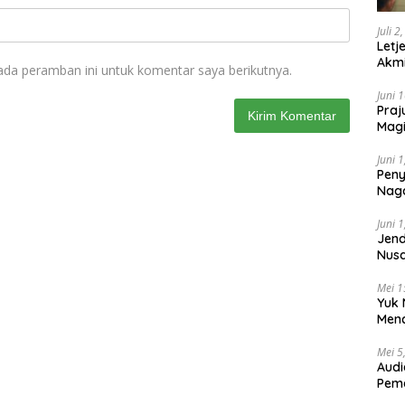
Juli 2
Letj
Akmi
ada peramban ini untuk komentar saya berikutnya.
Juni 
Praj
Magi
Lem
Juni 
Peny
Naga
2025
Juni 
Jend
Nusa
Berk
Mei 1
Yuk 
Menc
Day
Mei 5
Audi
Pem