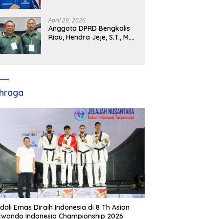
Demokrat Kabupaten
Banyuasin Siap Dukung H.
Cik Ujang Pimpin DPD
April 29, 2026
Partai Demokrat SumSel
Anggota DPRD Bengkalis
Riau, Hendra Jeje, S.T., M.M
: Bimtek PBB Jadi Bekal
Strategis Tingkatkan Kursi
di Bengkalis hingga DPR RI
2029
hraga
dali Emas Diraih Indonesia di 8 Th Asian
wondo Indonesia Championship 2026