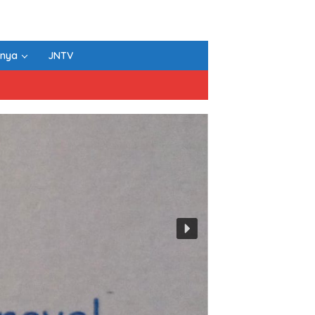
nnya
JNTV