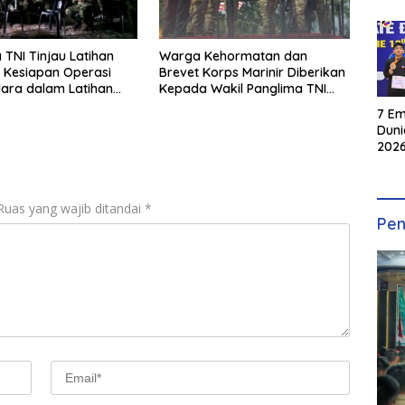
 TNI Tinjau Latihan
Warga Kehormatan dan
i Kesiapan Operasi
Brevet Korps Marinir Diberikan
dara dalam Latihan
Kepada Wakil Panglima TNI
rasi TNI 2026
dan Sejumlah Pejabat Negara
7 Em
Duni
2026
INKA
Ruas yang wajib ditandai
*
Pen