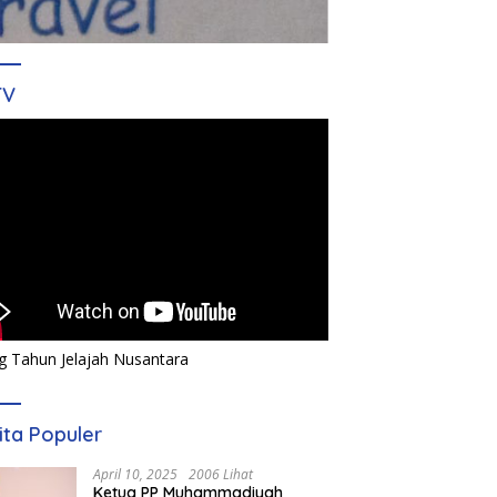
TV
g Tahun Jelajah Nusantara
ita Populer
April 10, 2025
2006 Lihat
Ketua PP Muhammadiyah