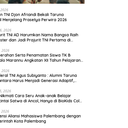
, 2026
en TNI Djon Afriandi Bekali Taruna
l Menjelang Prasetya Perwira 2026
16, 2026
urit TNI AD Harumkan Nama Bangsa Raih
ster dan Jadi Prajurit TNI Pertama di
hannas Yordania
1, 2026
erahan Serta Penamatan Siswa TK B
lo Marannu Angkatan XII Tahun Pelajaran
/2026 Dihadiri Kodim 1714/PJ dan Ibu Persit
1, 2026
eral TNI Agus Subiyanto : Alumni Taruna
ntara Harus Menjadi Generasi Adaptif,
arakter, dan Berintegritas
5, 2026
Nikmati Cara Seru Anak-anak Belajar
intai Satwa di Ancol, Hanya di BioKids Color
, 2026
ensi Aliansi Mahasiswa Palembang dengan
erintah Kota Palembang