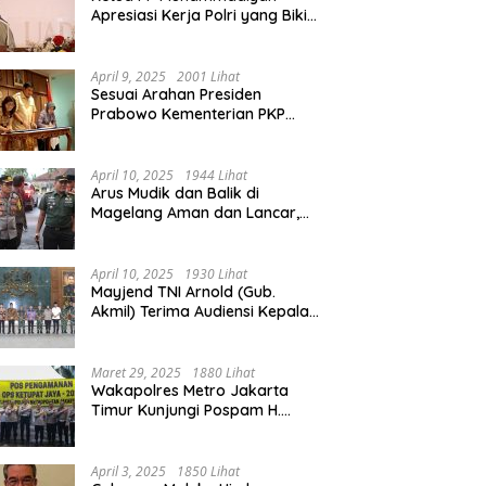
Apresiasi Kerja Polri yang Bikin
Mudik pada 2025 Lebih Lancar
April 9, 2025
2001 Lihat
Sesuai Arahan Presiden
Prabowo Kementerian PKP
Siap Wujudkan 3 Juta Rumah
April 10, 2025
1944 Lihat
Arus Mudik dan Balik di
Magelang Aman dan Lancar,
Operasi Ketupat Candi 2025
Berakhir
April 10, 2025
1930 Lihat
Mayjend TNI Arnold (Gub.
Akmil) Terima Audiensi Kepala
Daerah Magelang
Maret 29, 2025
1880 Lihat
Wakapolres Metro Jakarta
Timur Kunjungi Pospam H.
Naman Duren Sawit, Tinjau
Arus Mudik
April 3, 2025
1850 Lihat