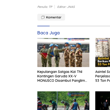
Penulis: TP
Editor: JNAS
Komentar
Baca Juga
Kepulangan Satgas Kizi TNI
Asintel S
Kontingen Garuda XX-V
Penjelas
MONUSCO Disambut Panglima
53 Ton Pa
TNI
Merbau