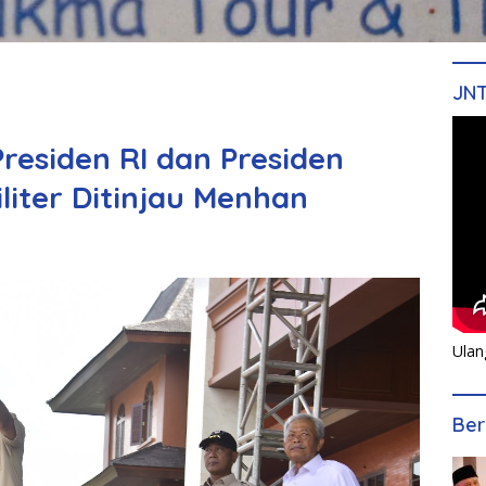
JN
residen RI dan Presiden
liter Ditinjau Menhan
Ulan
Ber