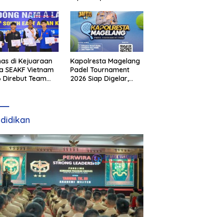
as di Kejuaraan
Kapolresta Magelang
a SEAKF Vietnam
Padel Tournament
 Direbut Team
2026 Siap Digelar,
I
Dorong Sportivitas
dan Perkembangan
Olahraga Padel di
Jawa Tengah–DIY
didikan