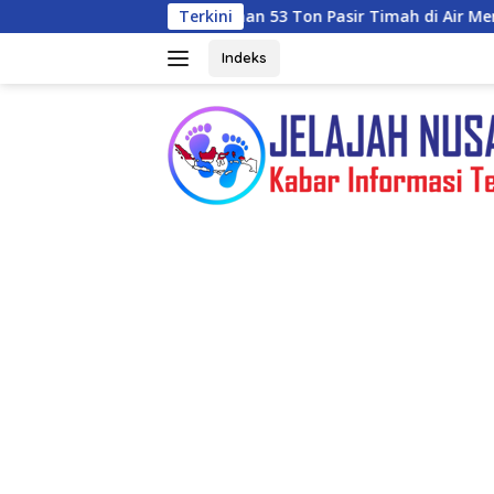
Langsung
Penanganan 53 Ton Pasir Timah di Air Merbau
Terkini
Selain Me
ke
konten
Indeks