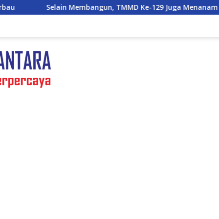
mbangun, TMMD Ke-129 Juga Menanam Harapan Melalui Ketah