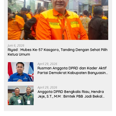
Juni 6, 2026
Riyad : Mubes Ke-57 Kasgoro, Tanding Dengan Sehat Pilih
Ketua Umum
April 29, 2026
Rusman Anggota DPRD dan Kader Aktif
Partai Demokrat Kabupaten Banyuasin
Siap Dukung H. Cik Ujang Pimpin DPD
Partai Demokrat SumSel
April 29, 2026
Anggota DPRD Bengkalis Riau, Hendra
Jeje, S.T., M.M : Bimtek PBB Jadi Bekal
Strategis Tingkatkan Kursi di Bengkalis
hingga DPR RI 2029