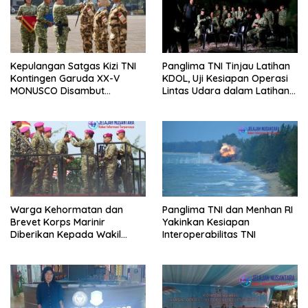
Kepulangan Satgas Kizi TNI
Panglima TNI Tinjau Latihan
Kontingen Garuda XX-V
KDOL, Uji Kesiapan Operasi
MONUSCO Disambut
Lintas Udara dalam Latihan
Panglima TNI
Terintegrasi TNI 2026
Warga Kehormatan dan
Panglima TNI dan Menhan RI
Brevet Korps Marinir
Yakinkan Kesiapan
Diberikan Kepada Wakil
Interoperabilitas TNI
Panglima TNI dan Sejumlah
Pejabat Negara