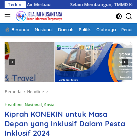
Langsung
au
Terkini
Selain Membangun, TMMD Ke-129 Juga Menanam Ha
ke
konten
Beranda
Nasional
Daerah
Politik
Olahraga
Pendidi
Beranda
Headline
Headline
,
Nasional
,
Sosial
Kiprah KONEKIN untuk Masa
Depan yang Inklusif Dalam Pesta
Inklusif 2024