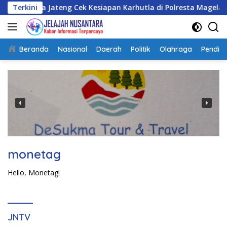
Langsung
polda Jateng Cek Kesiapan Karhutla di Polresta Magelang
Terkini
ke
konten
Beranda
Nasional
Daerah
Politik
Olahraga
Pendidi
monetag
Hello, Monetag!
JNTV