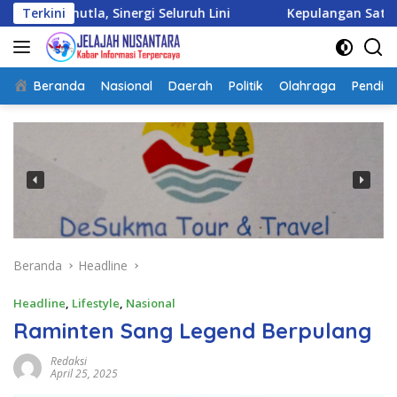
Langsung
, Sinergi Seluruh Lini
Terkini
Kepulangan Satgas Kizi TNI K
ke
konten
Beranda
Nasional
Daerah
Politik
Olahraga
Pendidi
Beranda
Headline
Headline
,
Lifestyle
,
Nasional
Raminten Sang Legend Berpulang
Redaksi
April 25, 2025