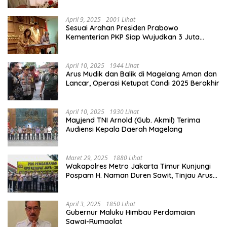
Lancar
April 9, 2025
2001 Lihat
Sesuai Arahan Presiden Prabowo
Kementerian PKP Siap Wujudkan 3 Juta
Rumah
April 10, 2025
1944 Lihat
Arus Mudik dan Balik di Magelang Aman dan
Lancar, Operasi Ketupat Candi 2025 Berakhir
April 10, 2025
1930 Lihat
Mayjend TNI Arnold (Gub. Akmil) Terima
Audiensi Kepala Daerah Magelang
Maret 29, 2025
1880 Lihat
Wakapolres Metro Jakarta Timur Kunjungi
Pospam H. Naman Duren Sawit, Tinjau Arus
Mudik
April 3, 2025
1850 Lihat
Gubernur Maluku Himbau Perdamaian
Sawai-Rumaolat