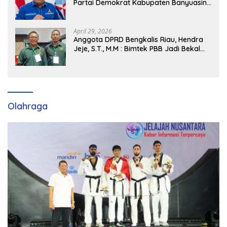
Partai Demokrat Kabupaten Banyuasin
Siap Dukung H. Cik Ujang Pimpin DPD
Partai Demokrat SumSel
April 29, 2026
Anggota DPRD Bengkalis Riau, Hendra
Jeje, S.T., M.M : Bimtek PBB Jadi Bekal
Strategis Tingkatkan Kursi di Bengkalis
hingga DPR RI 2029
Olahraga