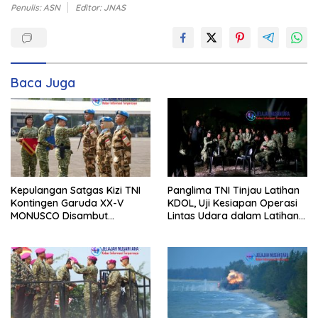
Penulis: ASN
Editor: JNAS
Baca Juga
Kepulangan Satgas Kizi TNI
Panglima TNI Tinjau Latihan
Kontingen Garuda XX-V
KDOL, Uji Kesiapan Operasi
MONUSCO Disambut
Lintas Udara dalam Latihan
Panglima TNI
Terintegrasi TNI 2026