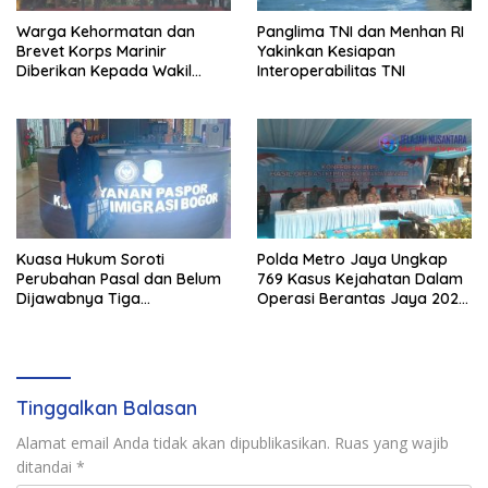
Warga Kehormatan dan
Panglima TNI dan Menhan RI
Brevet Korps Marinir
Yakinkan Kesiapan
Diberikan Kepada Wakil
Interoperabilitas TNI
Panglima TNI dan Sejumlah
Pejabat Negara
Kuasa Hukum Soroti
Polda Metro Jaya Ungkap
Perubahan Pasal dan Belum
769 Kasus Kejahatan Dalam
Dijawabnya Tiga
Operasi Berantas Jaya 2026,
Permohonan Resmi Dalam
729 Tersangka Diamankan
Kasus Keimigrasian
Tinggalkan Balasan
Alamat email Anda tidak akan dipublikasikan.
Ruas yang wajib
ditandai
*