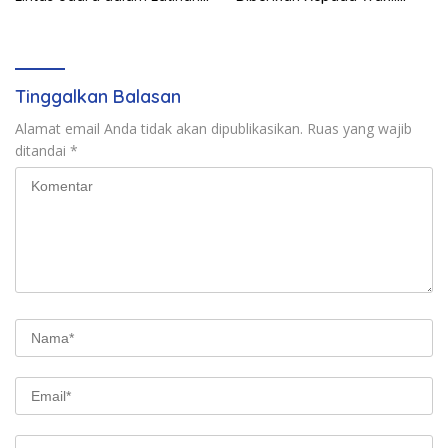
Terintegrasi TNI 2026
Panglima TNI dan Sejumlah
Pejabat Negara
Tinggalkan Balasan
Alamat email Anda tidak akan dipublikasikan.
Ruas yang wajib
ditandai
*