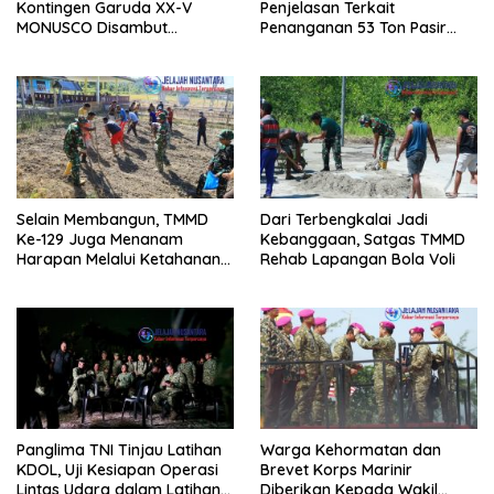
Kontingen Garuda XX-V
Penjelasan Terkait
MONUSCO Disambut
Penanganan 53 Ton Pasir
Panglima TNI
Timah di Air Merbau
Selain Membangun, TMMD
Dari Terbengkalai Jadi
Ke-129 Juga Menanam
Kebanggaan, Satgas TMMD
Harapan Melalui Ketahanan
Rehab Lapangan Bola Voli
Pangan
Panglima TNI Tinjau Latihan
Warga Kehormatan dan
KDOL, Uji Kesiapan Operasi
Brevet Korps Marinir
Lintas Udara dalam Latihan
Diberikan Kepada Wakil