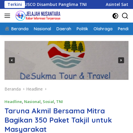
Langsung
SCO Disambut Panglima TNI
Terkini
Asintel Satlap Tricakti Ber
ke
konten
Beranda
Nasional
Daerah
Politik
Olahraga
Pendidi
Beranda
Headline
Headline
,
Nasional
,
Sosial
,
TNI
Taruna Akmil Bersama Mitra
Bagikan 350 Paket Takjil untuk
Masyarakat