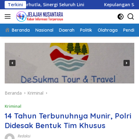
Langsung
tla, Sinergi Seluruh Lini
Terkini
Kepulangan Satgas Kizi TN
ke
konten
Beranda
Nasional
Daerah
Politik
Olahraga
Pendidi
Beranda
Kriminal
Kriminal
14 Tahun Terbunuhnya Munir, Polri
Didesak Bentuk Tim Khusus
Redaksi