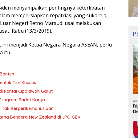
siden menyampaikan pentingnya keterlibatan
am mempersiapkan repatriasi yang sukarela,
 Luar Negeri Retno Marsudi usai melakukan
sat, Rabu (13/3/2019).
Po
t ini menjadi Ketua Negara-Negara ASEAN, perlu
 itu.
 Banten
Bentuk Tim Khusus
i Pantai Cipalawah Garut
i Program Padat Karya
Ju
Ri
 Tak Berperikemanusiaan!
De
Warna Bendera New Zealand di JPO GBK