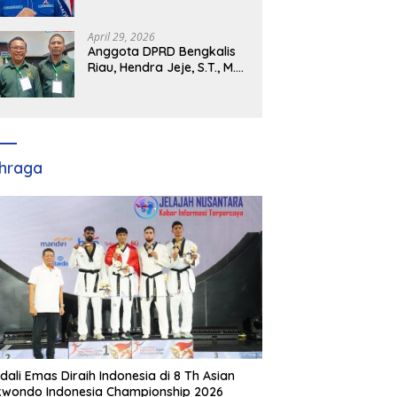
Demokrat Kabupaten
Banyuasin Siap Dukung H.
Cik Ujang Pimpin DPD
April 29, 2026
Partai Demokrat SumSel
Anggota DPRD Bengkalis
Riau, Hendra Jeje, S.T., M.M
: Bimtek PBB Jadi Bekal
Strategis Tingkatkan Kursi
di Bengkalis hingga DPR RI
2029
hraga
dali Emas Diraih Indonesia di 8 Th Asian
wondo Indonesia Championship 2026