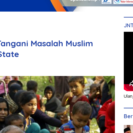
JN
Tangani Masalah Muslim
State
Ulan
Ber