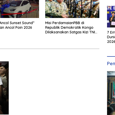
Ancol Sunset Sound”
Misi PerdamaianPBB di
an Ancol Poin 2026
Republik Demokratik Kongo
Dilaksanakan Satgas Kizi TNI
7 Em
Konga XX-W MONUSCO
Duni
2026
INKA
Pen