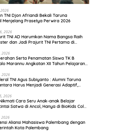
, 2026
en TNI Djon Afriandi Bekali Taruna
l Menjelang Prasetya Perwira 2026
16, 2026
urit TNI AD Harumkan Nama Bangsa Raih
ster dan Jadi Prajurit TNI Pertama di
hannas Yordania
1, 2026
erahan Serta Penamatan Siswa TK B
lo Marannu Angkatan XII Tahun Pelajaran
/2026 Dihadiri Kodim 1714/PJ dan Ibu Persit
1, 2026
eral TNI Agus Subiyanto : Alumni Taruna
ntara Harus Menjadi Generasi Adaptif,
arakter, dan Berintegritas
5, 2026
Nikmati Cara Seru Anak-anak Belajar
intai Satwa di Ancol, Hanya di BioKids Color
, 2026
ensi Aliansi Mahasiswa Palembang dengan
erintah Kota Palembang