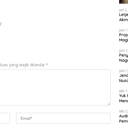
Juli 2
Letj
Akmi
g-
Juni 
Praj
Magi
Lem
Juni 
Peny
Naga
Ruas yang wajib ditandai
*
2025
Juni 
Jend
Nusa
Berk
Mei 1
Yuk 
Menc
Day
Mei 5
Audi
Pem