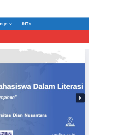
nnya
JNTV