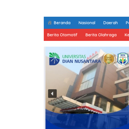
Beranda
Nasional
Daerah
Po
Berita Otomotif
Berita Olahraga
K