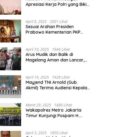
Apresiasi Kerja Polri yang Bikin
Mudik pada 2025 Lebih Lancar
April 9, 2025
2001 Lihat
Sesuai Arahan Presiden
Prabowo Kementerian PKP
Siap Wujudkan 3 Juta Rumah
April 10, 2025
1944 Lihat
Arus Mudik dan Balik di
Magelang Aman dan Lancar,
Operasi Ketupat Candi 2025
Berakhir
April 10, 2025
1928 Lihat
Mayjend TNI Arnold (Gub.
Akmil) Terima Audiensi Kepala
Daerah Magelang
Maret 29, 2025
1880 Lihat
Wakapolres Metro Jakarta
Timur Kunjungi Pospam H.
Naman Duren Sawit, Tinjau
Arus Mudik
April 3, 2025
1850 Lihat