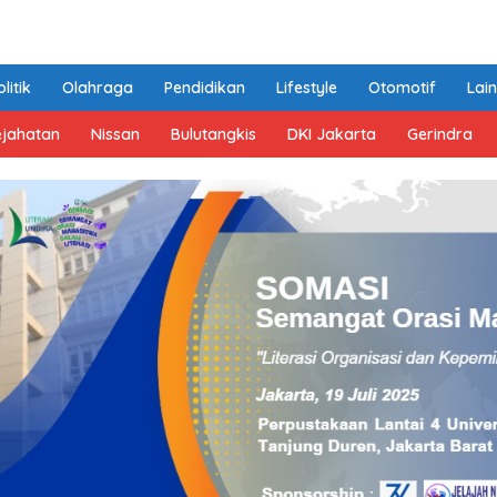
litik
Olahraga
Pendidikan
Lifestyle
Otomotif
Lai
ejahatan
Nissan
Bulutangkis
DKI Jakarta
Gerindra