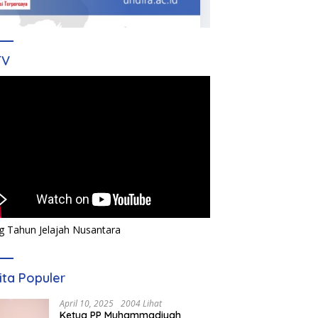
TV
g Tahun Jelajah Nusantara
ita Populer
April 10, 2025
2004 Lihat
Ketua PP Muhammadiyah