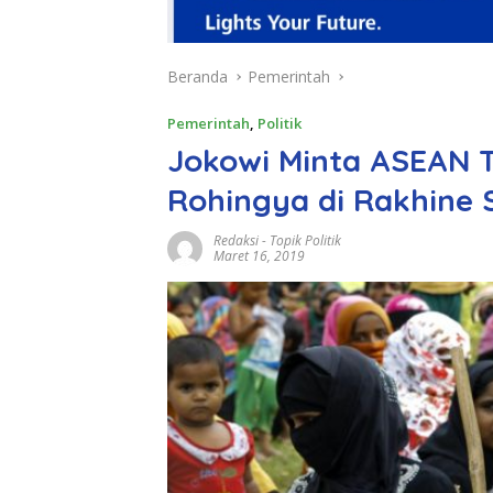
Beranda
Pemerintah
Pemerintah
,
Politik
Jokowi Minta ASEAN 
Rohingya di Rakhine 
Redaksi
-
Topik Politik
Maret 16, 2019