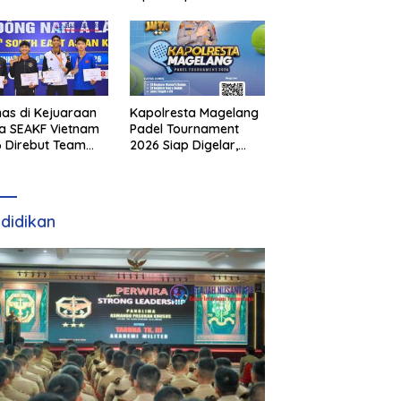
as di Kejuaraan
Kapolresta Magelang
a SEAKF Vietnam
Padel Tournament
 Direbut Team
2026 Siap Digelar,
I
Dorong Sportivitas
dan Perkembangan
Olahraga Padel di
Jawa Tengah–DIY
didikan