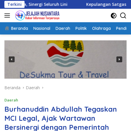
Langsung
ergi Seluruh Lini
Terkini
Kepulangan Satgas Kizi TNI Kontin
ke
konten
Beranda
Nasional
Daerah
Politik
Olahraga
Pendidi
Beranda
Daerah
Daerah
Burhanuddin Abdullah Tegaskan
MCI Legal, Ajak Wartawan
Bersinergi dengan Pemerintah