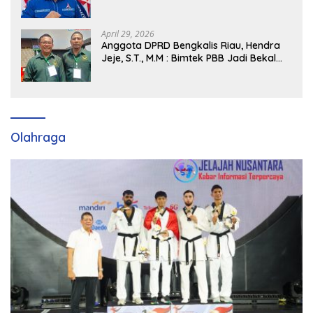
Siap Dukung H. Cik Ujang Pimpin DPD
Partai Demokrat SumSel
April 29, 2026
Anggota DPRD Bengkalis Riau, Hendra
Jeje, S.T., M.M : Bimtek PBB Jadi Bekal
Strategis Tingkatkan Kursi di Bengkalis
hingga DPR RI 2029
Olahraga