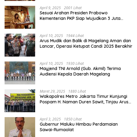
April 9, 2025
2001 Lihat
Sesuai Arahan Presiden Prabowo
Kementerian PKP Siap Wujudkan 3 Juta
Rumah
April 10, 2025
1944 Lihat
Arus Mudik dan Balik di Magelang Aman dan
Lancar, Operasi Ketupat Candi 2025 Berakhir
April 10, 2025
1930 Lihat
Mayjend TNI Arnold (Gub. Akmil) Terima
Audiensi Kepala Daerah Magelang
Maret 29, 2025
1880 Lihat
Wakapolres Metro Jakarta Timur Kunjungi
Pospam H. Naman Duren Sawit, Tinjau Arus
Mudik
April 3, 2025
1850 Lihat
Gubernur Maluku Himbau Perdamaian
Sawai-Rumaolat