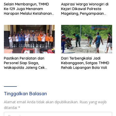
Selain Membangun, TMMD
Aspirasi Warga Wonogiri di
Ke-129 Juga Menanam
Kejari Dikawal Polresta
Harapan Melalui Ketahanan
Magelang, Penyampaian
Pangan
Pendapat Berlangsung Aman
dan Kondusif
Pastikan Peralatan dan
Dari Terbengkalai Jadi
Personel Siap Siaga,
Kebanggaan, Satgas TMMD
Wakapolda Jateng Cek
Rehab Lapangan Bola Voli
Kesiapan Karhutla di
Polresta Magelang
Tinggalkan Balasan
Alamat email Anda tidak akan dipublikasikan.
Ruas yang wajib
ditandai
*