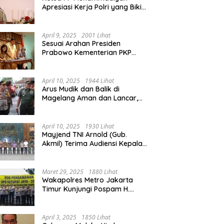
Apresiasi Kerja Polri yang Bikin
Mudik pada 2025 Lebih Lancar
April 9, 2025
2001 Lihat
Sesuai Arahan Presiden
Prabowo Kementerian PKP
Siap Wujudkan 3 Juta Rumah
April 10, 2025
1944 Lihat
Arus Mudik dan Balik di
Magelang Aman dan Lancar,
Operasi Ketupat Candi 2025
Berakhir
April 10, 2025
1930 Lihat
Mayjend TNI Arnold (Gub.
Akmil) Terima Audiensi Kepala
Daerah Magelang
Maret 29, 2025
1880 Lihat
Wakapolres Metro Jakarta
Timur Kunjungi Pospam H.
Naman Duren Sawit, Tinjau
Arus Mudik
April 3, 2025
1850 Lihat