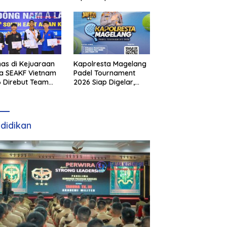
as di Kejuaraan
Kapolresta Magelang
a SEAKF Vietnam
Padel Tournament
 Direbut Team
2026 Siap Digelar,
I
Dorong Sportivitas
dan Perkembangan
Olahraga Padel di
Jawa Tengah–DIY
didikan