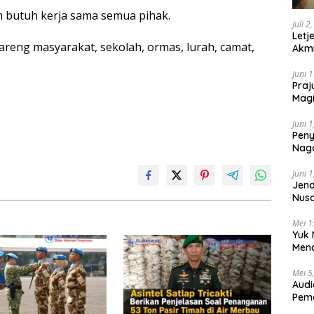
butuh kerja sama semua pihak.
Juli 2
Letj
bareng masyarakat, sekolah, ormas, lurah, camat,
Akmi
Juni 
Praj
Magi
Lem
Juni 
Peny
Naga
2025
Juni 
Jend
Nusa
Berk
Mei 1
Yuk 
Menc
Day
Mei 5
Audi
Pem