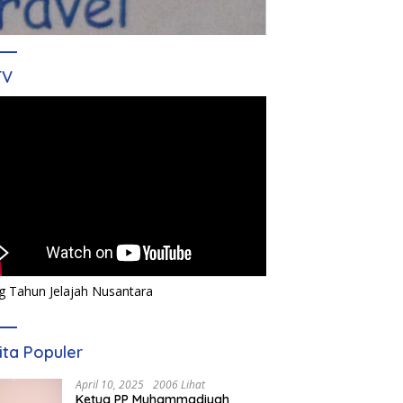
TV
g Tahun Jelajah Nusantara
ita Populer
April 10, 2025
2006 Lihat
Ketua PP Muhammadiyah