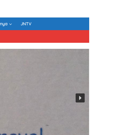
nnya
JNTV