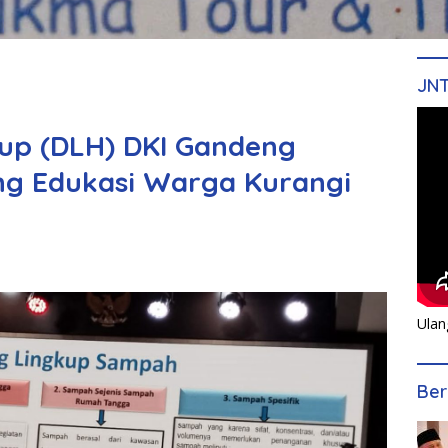
JN
up (DLH) DKI Gandeng
ng Edukasi Warga Kurangi
Ulan
Ber