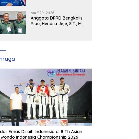
Demokrat Kabupaten
Banyuasin Siap Dukung H.
Cik Ujang Pimpin DPD
April 29, 2026
Partai Demokrat SumSel
Anggota DPRD Bengkalis
Riau, Hendra Jeje, S.T., M.M
: Bimtek PBB Jadi Bekal
Strategis Tingkatkan Kursi
di Bengkalis hingga DPR RI
2029
hraga
dali Emas Diraih Indonesia di 8 Th Asian
wondo Indonesia Championship 2026