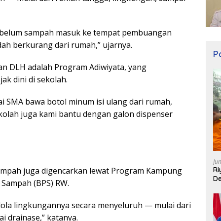
i, sebelum sampah masuk ke tempat pembuangan
ah berkurang dari rumah,” ujarnya.
Po
kan DLH adalah Program Adiwiyata, yang
k dini di sekolah.
i SMA bawa botol minum isi ulang dari rumah,
ekolah juga kami bantu dengan galon dispenser
Ju
Ri
sampah juga digencarkan lewat Program Kampung
De
n Sampah (BPS) RW.
lola lingkungannya secara menyeluruh — mulai dari
 drainase,” katanya.