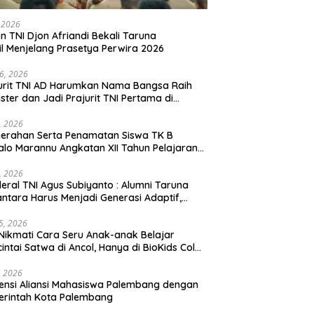
, 2026
en TNI Djon Afriandi Bekali Taruna
l Menjelang Prasetya Perwira 2026
16, 2026
urit TNI AD Harumkan Nama Bangsa Raih
ster dan Jadi Prajurit TNI Pertama di
hannas Yordania
1, 2026
erahan Serta Penamatan Siswa TK B
lo Marannu Angkatan XII Tahun Pelajaran
/2026 Dihadiri Kodim 1714/PJ dan Ibu Persit
1, 2026
eral TNI Agus Subiyanto : Alumni Taruna
ntara Harus Menjadi Generasi Adaptif,
arakter, dan Berintegritas
5, 2026
Nikmati Cara Seru Anak-anak Belajar
intai Satwa di Ancol, Hanya di BioKids Color
, 2026
ensi Aliansi Mahasiswa Palembang dengan
erintah Kota Palembang