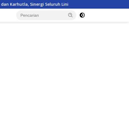
uruh Lini
Kepulangan Satgas Kizi TNI Kontingen Garu