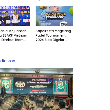
as di Kejuaraan
Kapolresta Magelang
a SEAKF Vietnam
Padel Tournament
 Direbut Team
2026 Siap Digelar,
I
Dorong Sportivitas
dan Perkembangan
Olahraga Padel di
Jawa Tengah–DIY
didikan