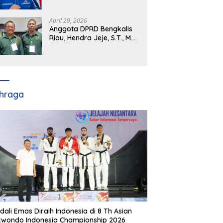
Demokrat Kabupaten
Banyuasin Siap Dukung H.
Cik Ujang Pimpin DPD
April 29, 2026
Partai Demokrat SumSel
Anggota DPRD Bengkalis
Riau, Hendra Jeje, S.T., M.M
: Bimtek PBB Jadi Bekal
Strategis Tingkatkan Kursi
di Bengkalis hingga DPR RI
2029
hraga
dali Emas Diraih Indonesia di 8 Th Asian
wondo Indonesia Championship 2026