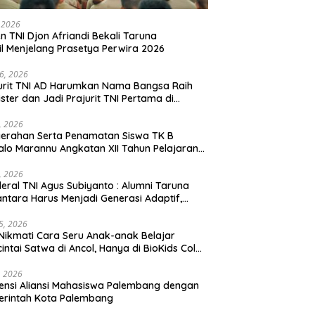
, 2026
en TNI Djon Afriandi Bekali Taruna
l Menjelang Prasetya Perwira 2026
16, 2026
urit TNI AD Harumkan Nama Bangsa Raih
ster dan Jadi Prajurit TNI Pertama di
hannas Yordania
1, 2026
erahan Serta Penamatan Siswa TK B
lo Marannu Angkatan XII Tahun Pelajaran
/2026 Dihadiri Kodim 1714/PJ dan Ibu Persit
1, 2026
eral TNI Agus Subiyanto : Alumni Taruna
ntara Harus Menjadi Generasi Adaptif,
arakter, dan Berintegritas
5, 2026
Nikmati Cara Seru Anak-anak Belajar
intai Satwa di Ancol, Hanya di BioKids Color
, 2026
ensi Aliansi Mahasiswa Palembang dengan
erintah Kota Palembang