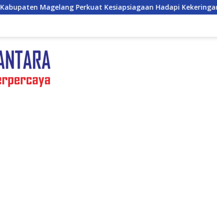
at Kesiapsiagaan Hadapi Kekeringan dan Karhutla, Sinergi Sel