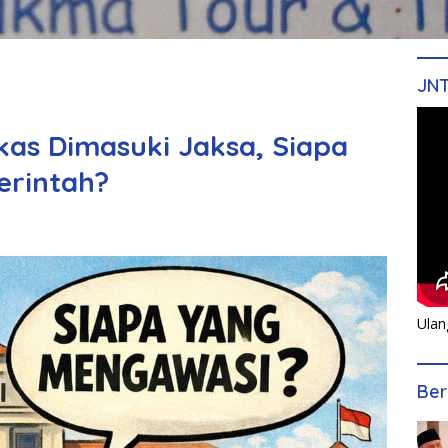
JN
as Dimasuki Jaksa, Siapa
rintah?
Ulan
Ber