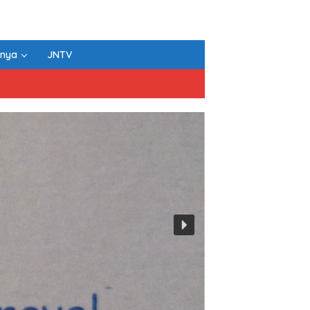
nnya
JNTV