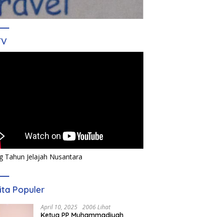
TV
g Tahun Jelajah Nusantara
ita Populer
April 10, 2025
2006 Lihat
Ketua PP Muhammadiyah