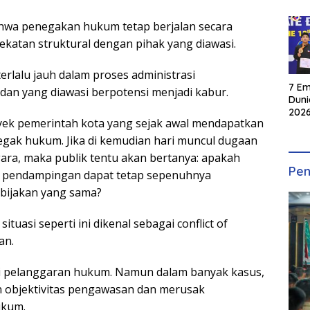
ahwa penegakan hukum tetap berjalan secara
dekatan struktural dengan pihak yang diawasi.
erlalu jauh dalam proses administrasi
7 Em
dan yang diawasi berpotensi menjadi kabur.
Duni
2026
yek pemerintah kota yang sejak awal mendapatkan
INKA
gak hukum. Jika di kemudian hari muncul dugaan
ra, maka publik tentu akan bertanya: apakah
Pen
n pendampingan dapat tetap sepenuhnya
bijakan yang sama?
ituasi seperti ini dikenal sebagai conflict of
an.
rti pelanggaran hukum. Namun dalam banyak kasus,
 objektivitas pengawasan dan merusak
ukum.