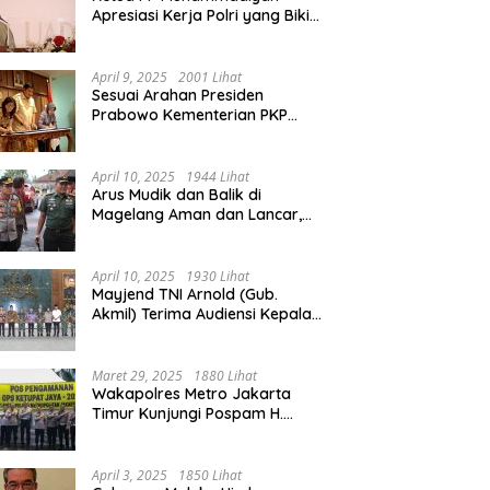
Apresiasi Kerja Polri yang Bikin
Mudik pada 2025 Lebih Lancar
April 9, 2025
2001 Lihat
Sesuai Arahan Presiden
Prabowo Kementerian PKP
Siap Wujudkan 3 Juta Rumah
April 10, 2025
1944 Lihat
Arus Mudik dan Balik di
Magelang Aman dan Lancar,
Operasi Ketupat Candi 2025
Berakhir
April 10, 2025
1930 Lihat
Mayjend TNI Arnold (Gub.
Akmil) Terima Audiensi Kepala
Daerah Magelang
Maret 29, 2025
1880 Lihat
Wakapolres Metro Jakarta
Timur Kunjungi Pospam H.
Naman Duren Sawit, Tinjau
Arus Mudik
April 3, 2025
1850 Lihat