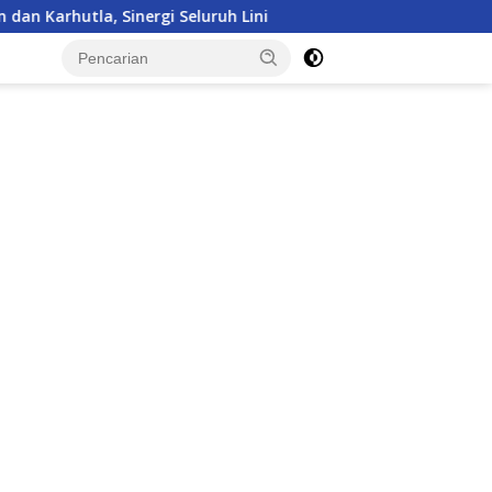
uruh Lini
Kepulangan Satgas Kizi TNI Kontingen Gar