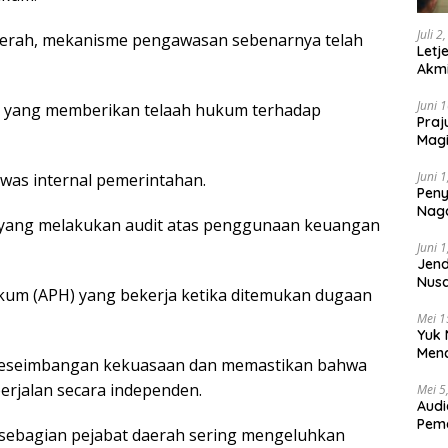
Juli 2
aerah, mekanisme pengawasan sebenarnya telah
Letj
Akmi
Juni 
 yang memberikan telaah hukum terhadap
Praj
Magi
Lem
Juni 
was internal pemerintahan.
Peny
Naga
yang melakukan audit atas penggunaan keuangan
2025
Juni 
Jend
Nusa
kum (APH) yang bekerja ketika ditemukan dugaan
Berk
Mei 1
Yuk 
Menc
 keseimbangan kekuasaan dan memastikan bahwa
Day
rjalan secara independen.
Mei 5
Audi
Pem
sebagian pejabat daerah sering mengeluhkan