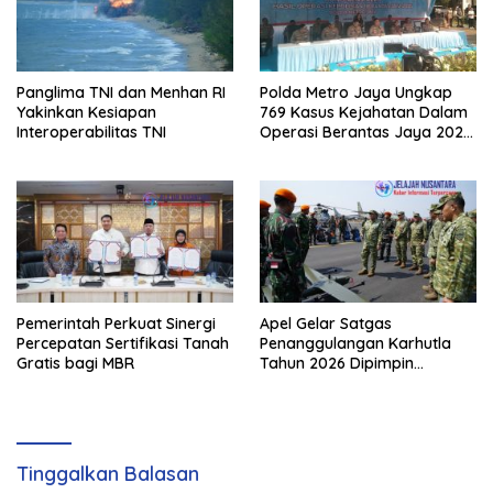
Panglima TNI dan Menhan RI
Polda Metro Jaya Ungkap
Yakinkan Kesiapan
769 Kasus Kejahatan Dalam
Interoperabilitas TNI
Operasi Berantas Jaya 2026,
729 Tersangka Diamankan
Pemerintah Perkuat Sinergi
Apel Gelar Satgas
Percepatan Sertifikasi Tanah
Penanggulangan Karhutla
Gratis bagi MBR
Tahun 2026 Dipimpin
Waasops Panglima TNI
Tinggalkan Balasan