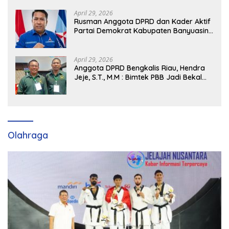
April 29, 2026
Rusman Anggota DPRD dan Kader Aktif
Partai Demokrat Kabupaten Banyuasin
Siap Dukung H. Cik Ujang Pimpin DPD
Partai Demokrat SumSel
April 29, 2026
Anggota DPRD Bengkalis Riau, Hendra
Jeje, S.T., M.M : Bimtek PBB Jadi Bekal
Strategis Tingkatkan Kursi di Bengkalis
hingga DPR RI 2029
Olahraga