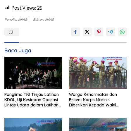
Post Views:
25
Penulis: JNAS
Editor: JNAS
Baca Juga
Panglima TNI Tinjau Latihan
Warga Kehormatan dan
KDOL, Uji Kesiapan Operasi
Brevet Korps Marinir
Lintas Udara dalam Latihan
Diberikan Kepada Wakil
Terintegrasi TNI 2026
Panglima TNI dan Sejumlah
Pejabat Negara