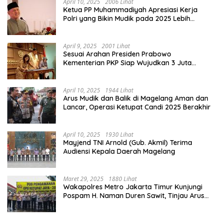
April 10, 2025
2006 Lihat
Ketua PP Muhammadiyah Apresiasi Kerja
Polri yang Bikin Mudik pada 2025 Lebih
Lancar
April 9, 2025
2001 Lihat
Sesuai Arahan Presiden Prabowo
Kementerian PKP Siap Wujudkan 3 Juta
Rumah
April 10, 2025
1944 Lihat
Arus Mudik dan Balik di Magelang Aman dan
Lancar, Operasi Ketupat Candi 2025 Berakhir
April 10, 2025
1930 Lihat
Mayjend TNI Arnold (Gub. Akmil) Terima
Audiensi Kepala Daerah Magelang
Maret 29, 2025
1880 Lihat
Wakapolres Metro Jakarta Timur Kunjungi
Pospam H. Naman Duren Sawit, Tinjau Arus
Mudik