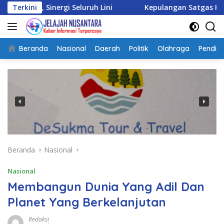
Langsung
gi Seluruh Lini
Terkini
Kepulangan Satgas Kizi TNI Kontinge
ke
konten
Beranda
Nasional
Daerah
Politik
Olahraga
Pendidi
Beranda
Nasional
Nasional
Membangun Dunia Yang Adil Dan
Planet Yang Berkelanjutan
Redaksi