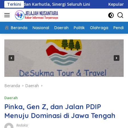
Langsung
rhutla, Sinergi Seluruh Lini
Terkini
Kepulangan Satgas Kizi
ke
konten
Beranda
Nasional
Daerah
Politik
Olahraga
Pendidi
Beranda
Daerah
Daerah
Pinka, Gen Z, dan Jalan PDIP
Menuju Dominasi di Jawa Tengah
Redaksi