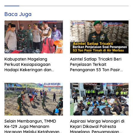
Baca Juga
Kabupaten Magelang
Asintel Satlap Tricakti Beri
Perkuat Kesiapsiagaan
Penjelasan Terkait
Hadapi Kekeringan dan
Penanganan 53 Ton Pasir
Karhutla, Sinergi Seluruh Lini
Timah di Air Merbau
Selain Membangun, TMMD
Aspirasi Warga Wonogiri di
Ke-129 Juga Menanam
Kejari Dikawal Polresta
Harapan Melalui Ketahanan
Magelang, Penyampaian