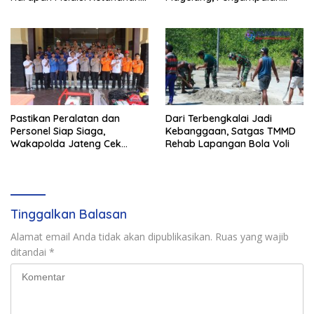
Pangan
Pendapat Berlangsung Aman
dan Kondusif
Pastikan Peralatan dan
Dari Terbengkalai Jadi
Personel Siap Siaga,
Kebanggaan, Satgas TMMD
Wakapolda Jateng Cek
Rehab Lapangan Bola Voli
Kesiapan Karhutla di
Polresta Magelang
Tinggalkan Balasan
Alamat email Anda tidak akan dipublikasikan.
Ruas yang wajib
ditandai
*