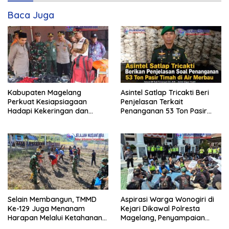
Baca Juga
Kabupaten Magelang
Asintel Satlap Tricakti Beri
Perkuat Kesiapsiagaan
Penjelasan Terkait
Hadapi Kekeringan dan
Penanganan 53 Ton Pasir
Karhutla, Sinergi Seluruh Lini
Timah di Air Merbau
Selain Membangun, TMMD
Aspirasi Warga Wonogiri di
Ke-129 Juga Menanam
Kejari Dikawal Polresta
Harapan Melalui Ketahanan
Magelang, Penyampaian
Pangan
Pendapat Berlangsung Aman