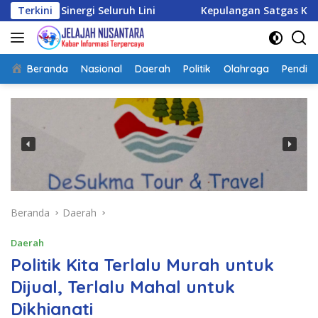
Langsung
i Seluruh Lini
Terkini
Kepulangan Satgas Kizi TNI Kontingen
ke
konten
Beranda
Nasional
Daerah
Politik
Olahraga
Pendidi
Beranda
Daerah
Daerah
Politik Kita Terlalu Murah untuk
Dijual, Terlalu Mahal untuk
Dikhianati