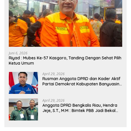
Juni 6, 2026
Riyad : Mubes Ke-57 Kasgoro, Tanding Dengan Sehat Pilih
Ketua Umum
April 29, 2026
Rusman Anggota DPRD dan Kader Aktif
Partai Demokrat Kabupaten Banyuasin
Siap Dukung H. Cik Ujang Pimpin DPD
Partai Demokrat SumSel
April 29, 2026
Anggota DPRD Bengkalis Riau, Hendra
Jeje, S.T., M.M : Bimtek PBB Jadi Bekal
Strategis Tingkatkan Kursi di Bengkalis
hingga DPR RI 2029