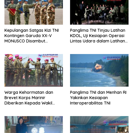
Kepulangan Satgas Kizi TNI
Panglima TNI Tinjau Latihan
Kontingen Garuda XX-V
KDOL, Uji Kesiapan Operasi
MONUSCO Disambut
Lintas Udara dalam Latihan
Panglima TNI
Terintegrasi TNI 2026
Warga Kehormatan dan
Panglima TNI dan Menhan RI
Brevet Korps Marinir
Yakinkan Kesiapan
Diberikan Kepada Wakil
Interoperabilitas TNI
Panglima TNI dan Sejumlah
Pejabat Negara