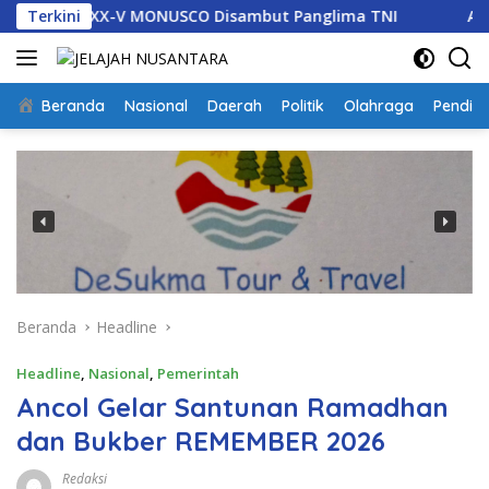
Langsung
XX-V MONUSCO Disambut Panglima TNI
Terkini
Asintel Satlap T
ke
konten
Beranda
Nasional
Daerah
Politik
Olahraga
Pendidi
Beranda
Headline
Headline
,
Nasional
,
Pemerintah
Ancol Gelar Santunan Ramadhan
dan Bukber REMEMBER 2026
Redaksi