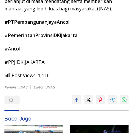
berlanjut di masa mendatang serta memberikan
manfaat yang lebih luas bagi masyarakat.(JNAS).
#PTPembangunanJayaAncol
#
PemerintahProvinsiDKIJakarta
#Ancol
#PPJIDKIJAKARTA
Post Views:
1,116
Penulis: JNAS
Editor: JNAS
Baca Juga