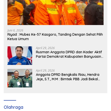
Juni 6, 2026
Riyad : Mubes Ke-57 Kasgoro, Tanding Dengan Sehat Pilih
Ketua Umum
April 29, 2026
Rusman Anggota DPRD dan Kader Aktif
Partai Demokrat Kabupaten Banyuasin
Siap Dukung H. Cik Ujang Pimpin DPD
Partai Demokrat SumSel
April 29, 2026
Anggota DPRD Bengkalis Riau, Hendra
Jeje, S.T., M.M : Bimtek PBB Jadi Bekal
Strategis Tingkatkan Kursi di Bengkalis
hingga DPR RI 2029
Olahraga