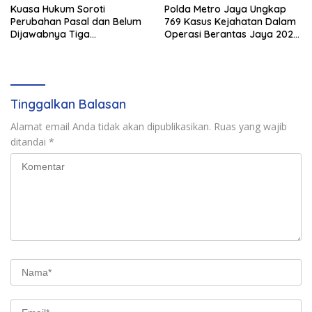
Kuasa Hukum Soroti
Polda Metro Jaya Ungkap
Perubahan Pasal dan Belum
769 Kasus Kejahatan Dalam
Dijawabnya Tiga
Operasi Berantas Jaya 2026,
Permohonan Resmi Dalam
729 Tersangka Diamankan
Kasus Keimigrasian
Tinggalkan Balasan
Alamat email Anda tidak akan dipublikasikan.
Ruas yang wajib
ditandai
*