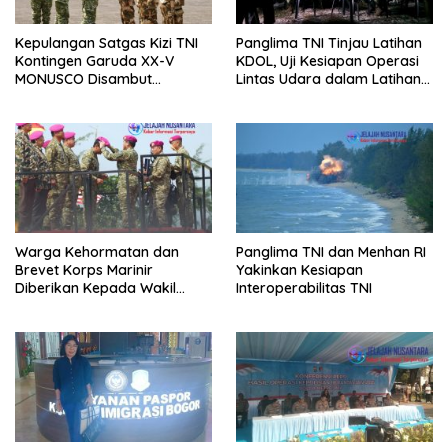
Kepulangan Satgas Kizi TNI
Panglima TNI Tinjau Latihan
Kontingen Garuda XX-V
KDOL, Uji Kesiapan Operasi
MONUSCO Disambut
Lintas Udara dalam Latihan
Panglima TNI
Terintegrasi TNI 2026
Warga Kehormatan dan
Panglima TNI dan Menhan RI
Brevet Korps Marinir
Yakinkan Kesiapan
Diberikan Kepada Wakil
Interoperabilitas TNI
Panglima TNI dan Sejumlah
Pejabat Negara