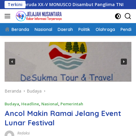
Langsung
aruda XX-V MONUSCO Disambut Panglima TNI
Terkini
Asintel Sa
ke
konten
Beranda
Nasional
Daerah
Politik
Olahraga
Pendidi
Beranda
Budaya
Budaya
,
Headline
,
Nasional
,
Pemerintah
Ancol Makin Ramai Jelang Event
Lunar Festival
Redaksi