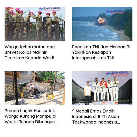
Warga Kehormatan dan
Panglima TNI dan Menhan RI
Brevet Korps Marinir
Yakinkan Kesiapan
Diberikan Kepada Wakil
Interoperabilitas TNI
Panglima TNI dan Sejumlah
Pejabat Negara
Rumah Layak Huni untuk
9 Medali Emas Diraih
Warga Kurang Mampu di
Indonesia di 8 Th Asian
Wasile Tengah Dibangun
Taekwondo Indonesia
Satgas TMMD ke-129 Kodim
Championship 2026
1505/Tidore