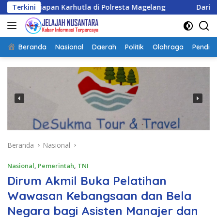
Langsung
an Karhutla di Polresta Magelang
Terkini
Dari Terbengkalai Ja
ke
konten
Beranda
Nasional
Daerah
Politik
Olahraga
Pendidi
Beranda
Nasional
Nasional
,
Pemerintah
,
TNI
Dirum Akmil Buka Pelatihan
Wawasan Kebangsaan dan Bela
Negara bagi Asisten Manajer dan