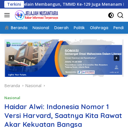
Langsung
n Membangun, TMMD Ke-129 Juga Menanam Harapan Melalui K
Terkini
ke
konten
Beranda
Nasional
Daerah
Politik
Olahraga
Pendidi
Beranda
Nasional
Nasional
Haidar Alwi: Indonesia Nomor 1
Versi Harvard, Saatnya Kita Rawat
Akar Kekuatan Bangsa