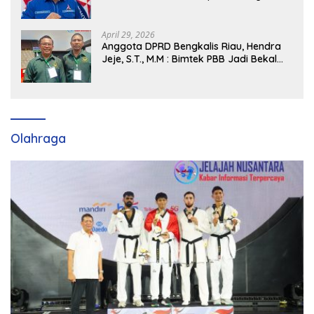
Siap Dukung H. Cik Ujang Pimpin DPD
Partai Demokrat SumSel
April 29, 2026
Anggota DPRD Bengkalis Riau, Hendra
Jeje, S.T., M.M : Bimtek PBB Jadi Bekal
Strategis Tingkatkan Kursi di Bengkalis
hingga DPR RI 2029
Olahraga