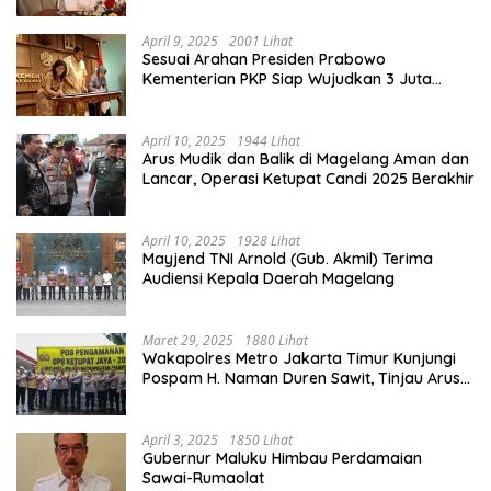
April 9, 2025
2001 Lihat
Sesuai Arahan Presiden Prabowo
Kementerian PKP Siap Wujudkan 3 Juta
Rumah
April 10, 2025
1944 Lihat
Arus Mudik dan Balik di Magelang Aman dan
Lancar, Operasi Ketupat Candi 2025 Berakhir
April 10, 2025
1928 Lihat
Mayjend TNI Arnold (Gub. Akmil) Terima
Audiensi Kepala Daerah Magelang
Maret 29, 2025
1880 Lihat
Wakapolres Metro Jakarta Timur Kunjungi
Pospam H. Naman Duren Sawit, Tinjau Arus
Mudik
April 3, 2025
1850 Lihat
Gubernur Maluku Himbau Perdamaian
Sawai-Rumaolat