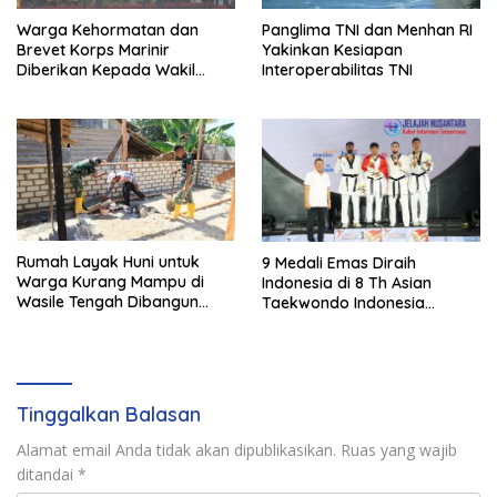
Warga Kehormatan dan
Panglima TNI dan Menhan RI
Brevet Korps Marinir
Yakinkan Kesiapan
Diberikan Kepada Wakil
Interoperabilitas TNI
Panglima TNI dan Sejumlah
Pejabat Negara
Rumah Layak Huni untuk
9 Medali Emas Diraih
Warga Kurang Mampu di
Indonesia di 8 Th Asian
Wasile Tengah Dibangun
Taekwondo Indonesia
Satgas TMMD ke-129 Kodim
Championship 2026
1505/Tidore
Tinggalkan Balasan
Alamat email Anda tidak akan dipublikasikan.
Ruas yang wajib
ditandai
*