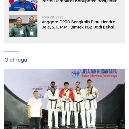
Partai Demokrat Kabupaten Banyuasin
Siap Dukung H. Cik Ujang Pimpin DPD
Partai Demokrat SumSel
April 29, 2026
Anggota DPRD Bengkalis Riau, Hendra
Jeje, S.T., M.M : Bimtek PBB Jadi Bekal
Strategis Tingkatkan Kursi di Bengkalis
hingga DPR RI 2029
Olahraga