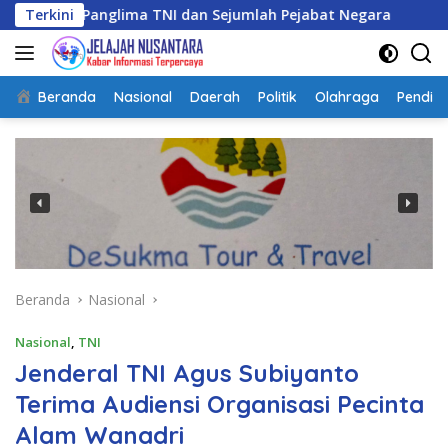
Langsung
anglima TNI dan Sejumlah Pejabat Negara
Terkini
Panglima TNI
ke
konten
Beranda
Nasional
Daerah
Politik
Olahraga
Pendidi
Beranda
Nasional
Nasional
,
TNI
Jenderal TNI Agus Subiyanto
Terima Audiensi Organisasi Pecinta
Alam Wanadri