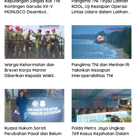
Kepulangan Satgas Kizi TNI
Panglima TNI Tinjau Latihan
Kontingen Garuda XX-V
KDOL, Uji Kesiapan Operasi
MONUSCO Disambut
Lintas Udara dalam Latihan
Panglima TNI
Terintegrasi TNI 2026
Warga Kehormatan dan
Panglima TNI dan Menhan RI
Brevet Korps Marinir
Yakinkan Kesiapan
Diberikan Kepada Wakil
Interoperabilitas TNI
Panglima TNI dan Sejumlah
Pejabat Negara
Kuasa Hukum Soroti
Polda Metro Jaya Ungkap
Perubahan Pasal dan Belum
769 Kasus Kejahatan Dalam