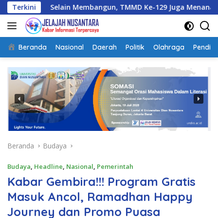
Langsung
Selain Membangun, TMMD Ke-129 Juga Menanam Harapan Mel
Terkini
ke
konten
Beranda
Nasional
Daerah
Politik
Olahraga
Pendidi
Beranda
Budaya
Budaya
,
Headline
,
Nasional
,
Pemerintah
Kabar Gembira!!! Program Gratis
Masuk Ancol, Ramadhan Happy
Journey dan Promo Puasa