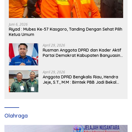
Juni 6, 2026
Riyad : Mubes Ke-57 Kasgoro, Tanding Dengan Sehat Pilih
Ketua Umum
April 29, 2026
Rusman Anggota DPRD dan Kader Aktif
Partai Demokrat Kabupaten Banyuasin
Siap Dukung H. Cik Ujang Pimpin DPD
Partai Demokrat SumSel
April 29, 2026
Anggota DPRD Bengkalis Riau, Hendra
Jeje, S.T., M.M : Bimtek PBB Jadi Bekal
Strategis Tingkatkan Kursi di Bengkalis
hingga DPR RI 2029
Olahraga