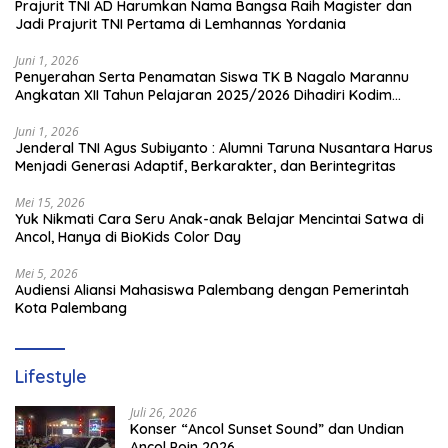
Prajurit TNI AD Harumkan Nama Bangsa Raih Magister dan
Jadi Prajurit TNI Pertama di Lemhannas Yordania
Juni 1, 2026
Penyerahan Serta Penamatan Siswa TK B Nagalo Marannu
Angkatan XII Tahun Pelajaran 2025/2026 Dihadiri Kodim
1714/PJ dan Ibu Persit
Juni 1, 2026
Jenderal TNI Agus Subiyanto : Alumni Taruna Nusantara Harus
Menjadi Generasi Adaptif, Berkarakter, dan Berintegritas
Mei 15, 2026
Yuk Nikmati Cara Seru Anak-anak Belajar Mencintai Satwa di
Ancol, Hanya di BioKids Color Day
Mei 5, 2026
Audiensi Aliansi Mahasiswa Palembang dengan Pemerintah
Kota Palembang
Lifestyle
Juli 26, 2026
Konser “Ancol Sunset Sound” dan Undian
Ancol Poin 2026