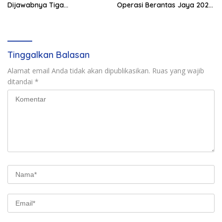
Dijawabnya Tiga
Operasi Berantas Jaya 2026,
Permohonan Resmi Dalam
729 Tersangka Diamankan
Kasus Keimigrasian
Tinggalkan Balasan
Alamat email Anda tidak akan dipublikasikan.
Ruas yang wajib
ditandai
*