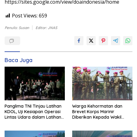
https://sites.google.com/view/doaindonesia/home
Post Views:
659
Penulis: Susan
Editor: JNAS
Baca Juga
Panglima TNI Tinjau Latihan
Warga Kehormatan dan
KDOL, Uji Kesiapan Operasi
Brevet Korps Marinir
Lintas Udara dalam Latihan
Diberikan Kepada Wakil
Terintegrasi TNI 2026
Panglima TNI dan Sejumlah
Pejabat Negara