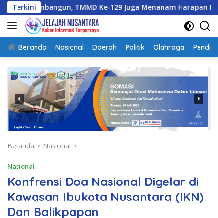
Langsung
angun, TMMD Ke-129 Juga Menanam Harapan Melalui Ketahana
Terkini
ke
konten
Beranda
Nasional
Daerah
Politik
Olahraga
Pendidi
Beranda
Nasional
Nasional
Konfrensi Doa Nasional Digelar di
Kawasan Ibukota Nusantara (IKN)
Dan Balikpapan