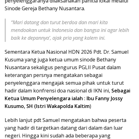
penyelenggaranya dilaksanakan panitia lokal melalui
Sinode Gereja Bethany Nusantara.
“Mari datang dan turut berdoa dan mari kita
mendoakan untuk Indonesia dan bangsa ini agar lebih
baik ke depannya’, ajak pria yang kalem ini.
Sementara Ketua Nasional HDN 2026 Pdt. Dr. Samuel
Kusuma yang juga ketua umum sinode Bethany
Nusantara sekaligus pengurus PGLII Pusat dalam
keterangan persnya mengatakan sebagai
penyelenggara mengajak semua pihak untuk turut
hadir dalam konfrensi doa nasional di IKN ini,
Sebagai
Ketua Umum Penyelengara ialah : Ibu Fanny Jossy
Kusumo, SH (Istri Wakapolda Kaltim
)
Lebih lanjut pdt Samuel mengatakan bahwa peserta
yang hadir di targetkan datang dari dalam dan luar
negeri. Hingga kini sudah ada beberapa yang