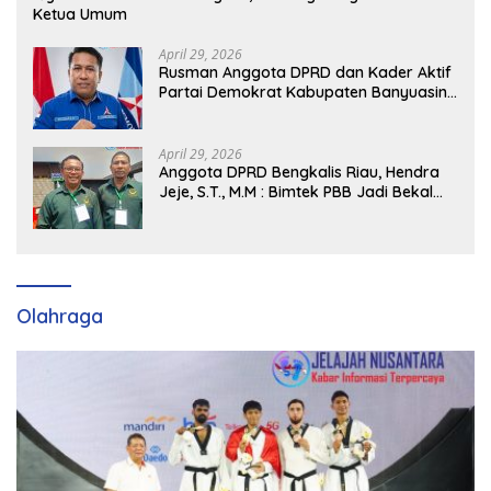
Ketua Umum
April 29, 2026
Rusman Anggota DPRD dan Kader Aktif
Partai Demokrat Kabupaten Banyuasin
Siap Dukung H. Cik Ujang Pimpin DPD
Partai Demokrat SumSel
April 29, 2026
Anggota DPRD Bengkalis Riau, Hendra
Jeje, S.T., M.M : Bimtek PBB Jadi Bekal
Strategis Tingkatkan Kursi di Bengkalis
hingga DPR RI 2029
Olahraga