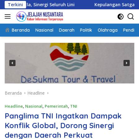
Langsung
nergi Seluruh Lini
Terkini
Kepulangan Satgas Kizi TNI Konti
ke
konten
Beranda
Nasional
Daerah
Politik
Olahraga
Pendidi
Beranda
Headline
Headline
,
Nasional
,
Pemerintah
,
TNI
Panglima TNI Ingatkan Dampak
Konflik Global, Dorong Sinergi
dengan Daerah Perkuat