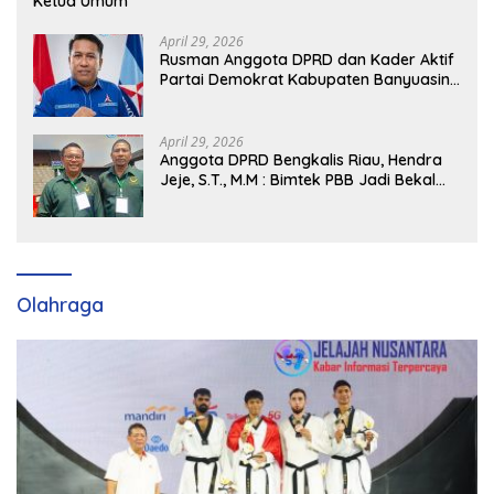
Ketua Umum
April 29, 2026
Rusman Anggota DPRD dan Kader Aktif
Partai Demokrat Kabupaten Banyuasin
Siap Dukung H. Cik Ujang Pimpin DPD
Partai Demokrat SumSel
April 29, 2026
Anggota DPRD Bengkalis Riau, Hendra
Jeje, S.T., M.M : Bimtek PBB Jadi Bekal
Strategis Tingkatkan Kursi di Bengkalis
hingga DPR RI 2029
Olahraga