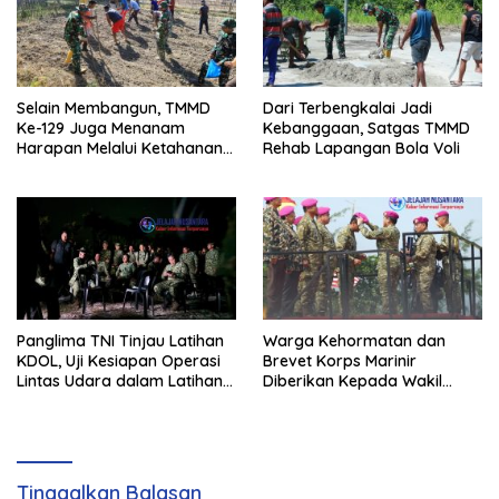
Selain Membangun, TMMD
Dari Terbengkalai Jadi
Ke-129 Juga Menanam
Kebanggaan, Satgas TMMD
Harapan Melalui Ketahanan
Rehab Lapangan Bola Voli
Pangan
Panglima TNI Tinjau Latihan
Warga Kehormatan dan
KDOL, Uji Kesiapan Operasi
Brevet Korps Marinir
Lintas Udara dalam Latihan
Diberikan Kepada Wakil
Terintegrasi TNI 2026
Panglima TNI dan Sejumlah
Pejabat Negara
Tinggalkan Balasan