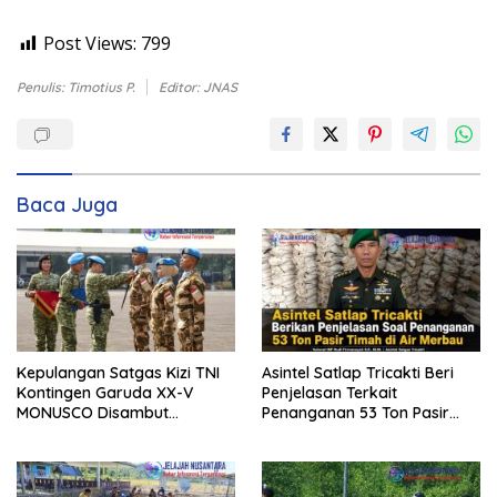
Post Views:
799
Penulis: Timotius P.
Editor: JNAS
Baca Juga
Kepulangan Satgas Kizi TNI
Asintel Satlap Tricakti Beri
Kontingen Garuda XX-V
Penjelasan Terkait
MONUSCO Disambut
Penanganan 53 Ton Pasir
Panglima TNI
Timah di Air Merbau