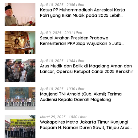
April 10, 2025
2006 Lihat
Ketua PP Muhammadiyah Apresiasi Kerja
Polri yang Bikin Mudik pada 2025 Lebih
Lancar
April 9, 2025
2001 Lihat
Sesuai Arahan Presiden Prabowo
Kementerian PKP Siap Wujudkan 3 Juta
Rumah
April 10, 2025
1944 Lihat
Arus Mudik dan Balik di Magelang Aman dan
Lancar, Operasi Ketupat Candi 2025 Berakhir
April 10, 2025
1930 Lihat
Mayjend TNI Arnold (Gub. Akmil) Terima
Audiensi Kepala Daerah Magelang
Maret 29, 2025
1880 Lihat
Wakapolres Metro Jakarta Timur Kunjungi
Pospam H. Naman Duren Sawit, Tinjau Arus
Mudik