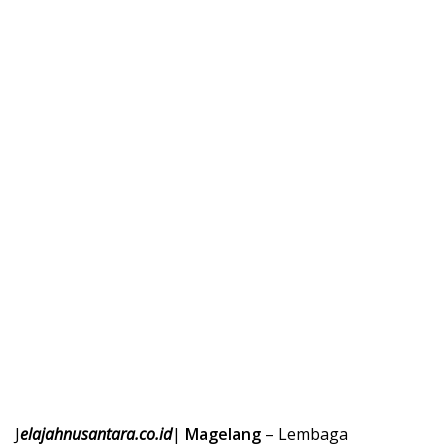
J
elajahnusantara.co.id
|
Magelang
– Lembaga