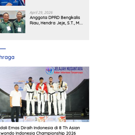
Demokrat Kabupaten
Banyuasin Siap Dukung H.
Cik Ujang Pimpin DPD
April 29, 2026
Partai Demokrat SumSel
Anggota DPRD Bengkalis
Riau, Hendra Jeje, S.T., M.M
: Bimtek PBB Jadi Bekal
Strategis Tingkatkan Kursi
di Bengkalis hingga DPR RI
2029
hraga
dali Emas Diraih Indonesia di 8 Th Asian
wondo Indonesia Championship 2026