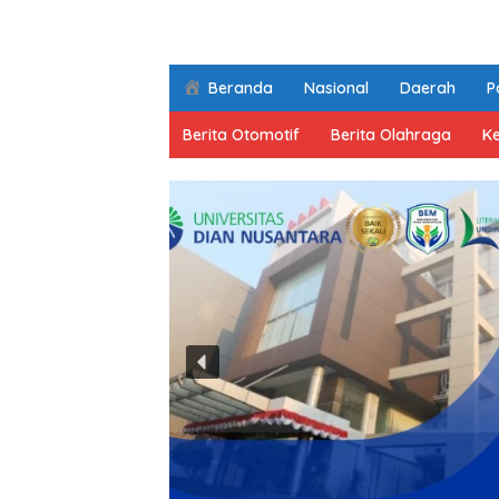
Beranda
Nasional
Daerah
Po
Berita Otomotif
Berita Olahraga
K