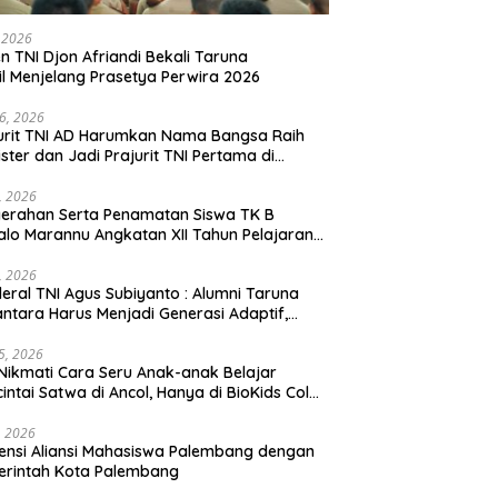
, 2026
en TNI Djon Afriandi Bekali Taruna
l Menjelang Prasetya Perwira 2026
16, 2026
urit TNI AD Harumkan Nama Bangsa Raih
ster dan Jadi Prajurit TNI Pertama di
hannas Yordania
1, 2026
erahan Serta Penamatan Siswa TK B
lo Marannu Angkatan XII Tahun Pelajaran
/2026 Dihadiri Kodim 1714/PJ dan Ibu Persit
1, 2026
eral TNI Agus Subiyanto : Alumni Taruna
ntara Harus Menjadi Generasi Adaptif,
arakter, dan Berintegritas
5, 2026
Nikmati Cara Seru Anak-anak Belajar
intai Satwa di Ancol, Hanya di BioKids Color
, 2026
ensi Aliansi Mahasiswa Palembang dengan
erintah Kota Palembang