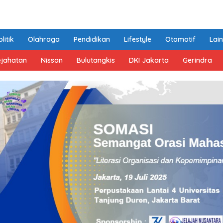
litik
Olahraga
Pendidikan
Lifestyle
Otomotif
Lai
ejahatan
Nissan
Bulutangkis
DKI Jakarta
Gerindra