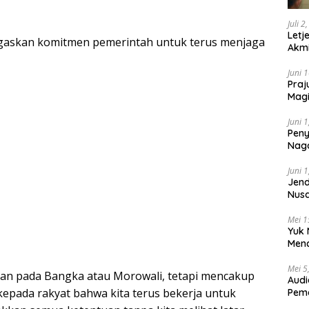
Juli 2
Letj
askan komitmen pemerintah untuk terus menjaga
Akmi
Juni 
Praj
Magi
Lem
Juni 
Peny
Naga
2025
Juni 
Jend
Nusa
Berk
Mei 1
Yuk 
Menc
Day
Mei 5
kan pada Bangka atau Morowali, tetapi mencakup
Audi
 kepada rakyat bahwa kita terus bekerja untuk
Pem