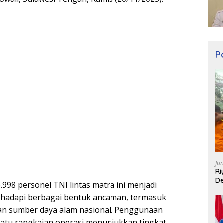
Po
Ju
Ri
De
.998 personel TNI lintas matra ini menjadi
adapi berbagai bentuk ancaman, termasuk
an sumber daya alam nasional. Penggunaan
 satu rangkaian operasi menunjukkan tingkat