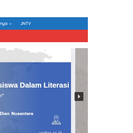
nnya
JNTV