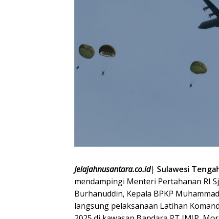
Jelajahnusantara.co.id
|
Sulawesi Tenga
mendampingi Menteri Pertahanan RI Sj
Burhanuddin, Kepala BPKP Muhammad Yu
langsung pelaksanaan Latihan Komand
2025 di kawasan Bandara PT IMIP, Moro