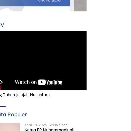
TV
g Tahun Jelajah Nusantara
ita Populer
April 10, 2025
2006 Lihat
Ketua PP Muhammadiyah