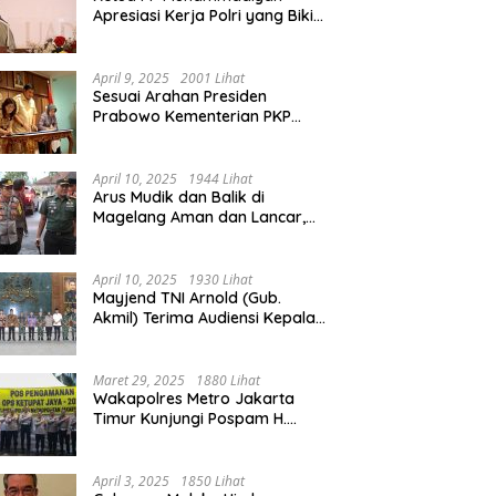
Apresiasi Kerja Polri yang Bikin
Mudik pada 2025 Lebih Lancar
April 9, 2025
2001 Lihat
Sesuai Arahan Presiden
Prabowo Kementerian PKP
Siap Wujudkan 3 Juta Rumah
April 10, 2025
1944 Lihat
Arus Mudik dan Balik di
Magelang Aman dan Lancar,
Operasi Ketupat Candi 2025
Berakhir
April 10, 2025
1930 Lihat
Mayjend TNI Arnold (Gub.
Akmil) Terima Audiensi Kepala
Daerah Magelang
Maret 29, 2025
1880 Lihat
Wakapolres Metro Jakarta
Timur Kunjungi Pospam H.
Naman Duren Sawit, Tinjau
Arus Mudik
April 3, 2025
1850 Lihat