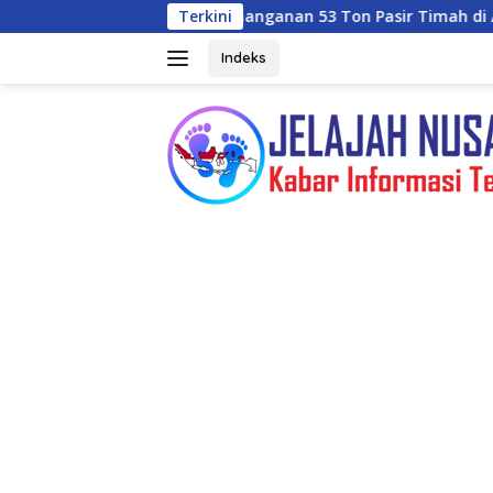
Langsung
Terkait Penanganan 53 Ton Pasir Timah di Air Merbau
Terkini
Se
ke
konten
Indeks