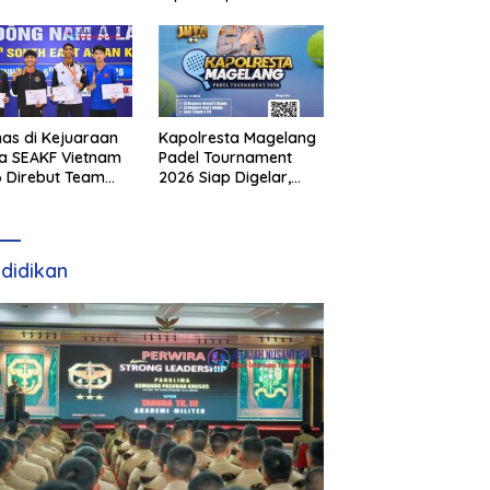
as di Kejuaraan
Kapolresta Magelang
a SEAKF Vietnam
Padel Tournament
 Direbut Team
2026 Siap Digelar,
I
Dorong Sportivitas
dan Perkembangan
Olahraga Padel di
Jawa Tengah–DIY
didikan