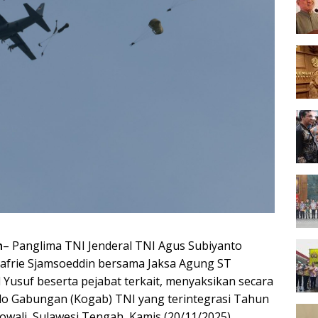
h
– Panglima TNI Jenderal TNI Agus Subiyanto
afrie Sjamsoeddin bersama Jaksa Agung ST
suf beserta pejabat terkait, menyaksikan secara
o Gabungan (Kogab) TNI yang terintegrasi Tahun
wali, Sulawesi Tengah, Kamis (20/11/2025).