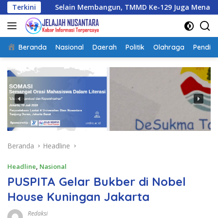
Langsung
Selain Membangun, TMMD Ke-129 Juga Menanam Harapan Me
Terkini
ke
konten
Beranda
Nasional
Daerah
Politik
Olahraga
Pendidi
Beranda
Headline
Headline
,
Nasional
PUSPITA Gelar Bukber di Nobel
House Kuningan Jakarta
Redaksi