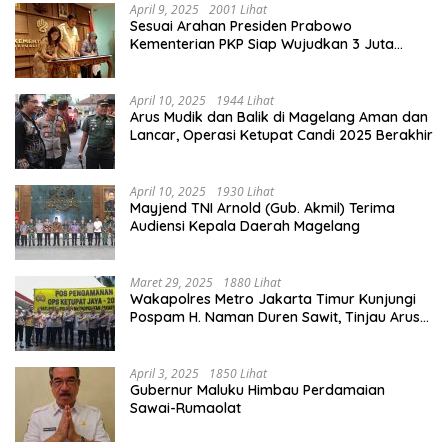
April 9, 2025
2001 Lihat
Sesuai Arahan Presiden Prabowo
Kementerian PKP Siap Wujudkan 3 Juta
Rumah
April 10, 2025
1944 Lihat
Arus Mudik dan Balik di Magelang Aman dan
Lancar, Operasi Ketupat Candi 2025 Berakhir
April 10, 2025
1930 Lihat
Mayjend TNI Arnold (Gub. Akmil) Terima
Audiensi Kepala Daerah Magelang
Maret 29, 2025
1880 Lihat
Wakapolres Metro Jakarta Timur Kunjungi
Pospam H. Naman Duren Sawit, Tinjau Arus
Mudik
April 3, 2025
1850 Lihat
Gubernur Maluku Himbau Perdamaian
Sawai-Rumaolat