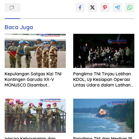
Baca Juga
Kepulangan Satgas Kizi TNI
Panglima TNI Tinjau Latihan
Kontingen Garuda XX-V
KDOL, Uji Kesiapan Operasi
MONUSCO Disambut
Lintas Udara dalam Latihan
Panglima TNI
Terintegrasi TNI 2026
Warga Kehormatan dan
Panglima TNI dan Menhan RI