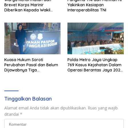
Brevet Korps Marinir
Yakinkan Kesiapan
Diberikan Kepada Wakil
Interoperabilitas TNI
Panglima TNI dan Sejumlah
Pejabat Negara
Kuasa Hukum Soroti
Polda Metro Jaya Ungkap
Perubahan Pasal dan Belum
769 Kasus Kejahatan Dalam
Dijawabnya Tiga
Operasi Berantas Jaya 2026,
Permohonan Resmi Dalam
729 Tersangka Diamankan
Kasus Keimigrasian
Tinggalkan Balasan
Alamat email Anda tidak akan dipublikasikan.
Ruas yang wajib
ditandai
*