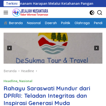
Langsung
ga Menanam Harapan Melalui Ketahanan Pangan
Terkini
Aspir
ke
konten
Beranda
Nasional
Daerah
Politik
Olahraga
Pendidi
Beranda
Headline
Headline
,
Nasional
Rahayu Saraswati Mundur dari
DPRRI: Teladan Integritas dan
Inspirasi Generasi Muda