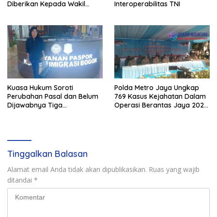
Diberikan Kepada Wakil
Interoperabilitas TNI
Panglima TNI dan Sejumlah
Pejabat Negara
Kuasa Hukum Soroti
Polda Metro Jaya Ungkap
Perubahan Pasal dan Belum
769 Kasus Kejahatan Dalam
Dijawabnya Tiga
Operasi Berantas Jaya 2026,
Permohonan Resmi Dalam
729 Tersangka Diamankan
Kasus Keimigrasian
Tinggalkan Balasan
Alamat email Anda tidak akan dipublikasikan.
Ruas yang wajib
ditandai
*