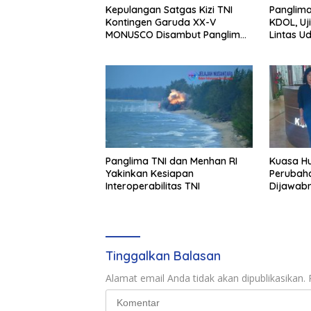
Kepulangan Satgas Kizi TNI
Panglima
Kontingen Garuda XX-V
KDOL, Uj
MONUSCO Disambut Panglima
Lintas U
TNI
Terinteg
Panglima TNI dan Menhan RI
Kuasa H
Yakinkan Kesiapan
Perubaha
Interoperabilitas TNI
Dijawab
Resmi D
Keimigra
Tinggalkan Balasan
Alamat email Anda tidak akan dipublikasikan.