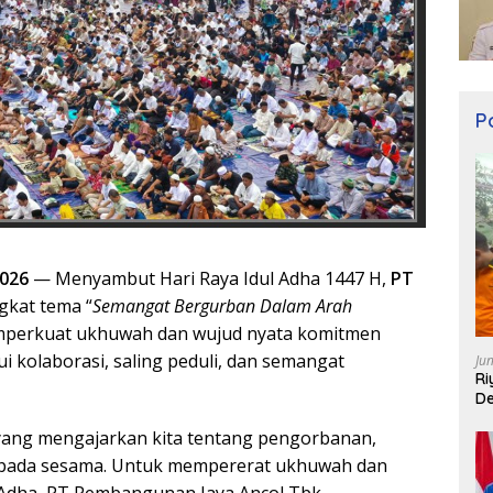
Po
2026
— Menyambut Hari Raya Idul Adha 1447 H,
PT
kat tema “
Semangat Bergurban Dalam Arah
mperkuat ukhuwah dan wujud nyata komitmen
 kolaborasi, saling peduli, dan semangat
Ju
Ri
De
ang mengajarkan kita tentang pengorbanan,
kepada sesama. Untuk mempererat ukhuwah dan