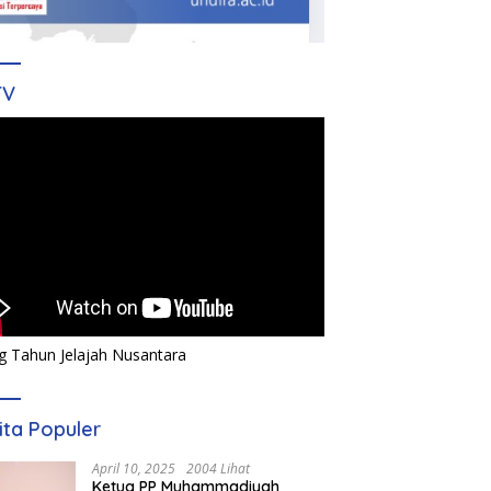
TV
g Tahun Jelajah Nusantara
ita Populer
April 10, 2025
2004 Lihat
Ketua PP Muhammadiyah