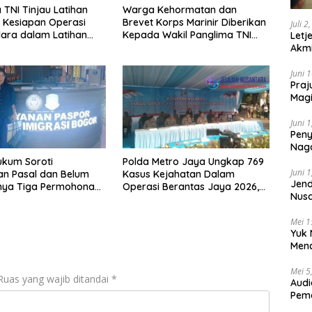
 TNI Tinjau Latihan
Warga Kehormatan dan
i Kesiapan Operasi
Brevet Korps Marinir Diberikan
Juli 2
dara dalam Latihan
Kepada Wakil Panglima TNI
Letj
rasi TNI 2026
dan Sejumlah Pejabat Negara
Akmi
Juni 
Praj
Magi
Lem
Juni 
Peny
Naga
2025
ukum Soroti
Polda Metro Jaya Ungkap 769
Juni 
n Pasal dan Belum
Kasus Kejahatan Dalam
Jend
nya Tiga Permohonan
Operasi Berantas Jaya 2026,
Nusa
alam Kasus
729 Tersangka Diamankan
Berk
sian
Mei 1
Yuk 
Menc
Day
Mei 5
Ruas yang wajib ditandai
*
Audi
Pem