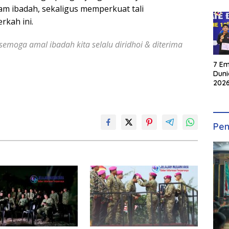
m ibadah, sekaligus memperkuat tali
kah ini.
semoga amal ibadah kita selalu diridhoi & diterima
7 Em
Duni
2026
INKA
Pen