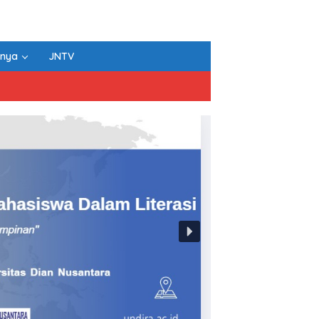
nnya
JNTV