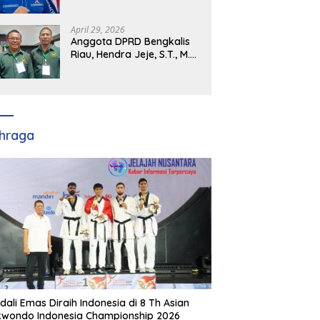
Demokrat Kabupaten
Banyuasin Siap Dukung H.
Cik Ujang Pimpin DPD
April 29, 2026
Partai Demokrat SumSel
Anggota DPRD Bengkalis
Riau, Hendra Jeje, S.T., M.M
: Bimtek PBB Jadi Bekal
Strategis Tingkatkan Kursi
di Bengkalis hingga DPR RI
2029
hraga
dali Emas Diraih Indonesia di 8 Th Asian
wondo Indonesia Championship 2026