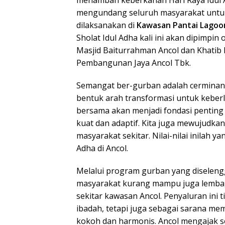
menambah keberkahan Hari Raya Idul 
mengundang seluruh masyarakat untuk
dilaksanakan di
Kawasan Pantai Lagoon
Sholat Idul Adha kali ini akan dipimp
Masjid Baiturrahman Ancol dan Khatib
Pembangunan Jaya Ancol Tbk.
Semangat ber-gurban adalah cerminan k
bentuk arah transformasi untuk keberl
bersama akan menjadi fondasi penting
kuat dan adaptif. Kita juga mewujudk
masyarakat sekitar. Nilai-nilai inilah y
Adha di Ancol.
Melalui program gurban yang diselen
masyarakat kurang mampu juga lembaga
sekitar kawasan Ancol. Penyaluran ini
ibadah, tetapi juga sebagai sarana 
kokoh dan harmonis. Ancol mengajak s