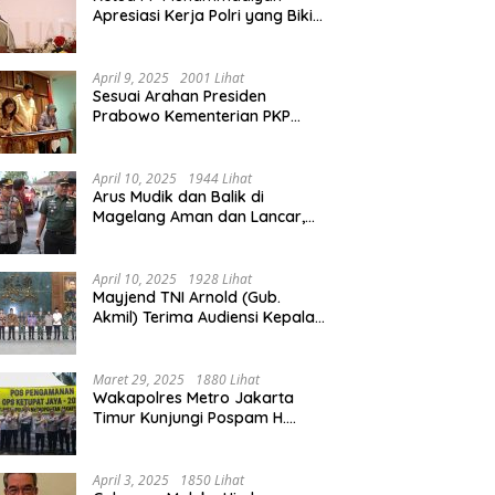
Apresiasi Kerja Polri yang Bikin
Mudik pada 2025 Lebih Lancar
April 9, 2025
2001 Lihat
Sesuai Arahan Presiden
Prabowo Kementerian PKP
Siap Wujudkan 3 Juta Rumah
April 10, 2025
1944 Lihat
Arus Mudik dan Balik di
Magelang Aman dan Lancar,
Operasi Ketupat Candi 2025
Berakhir
April 10, 2025
1928 Lihat
Mayjend TNI Arnold (Gub.
Akmil) Terima Audiensi Kepala
Daerah Magelang
Maret 29, 2025
1880 Lihat
Wakapolres Metro Jakarta
Timur Kunjungi Pospam H.
Naman Duren Sawit, Tinjau
Arus Mudik
April 3, 2025
1850 Lihat