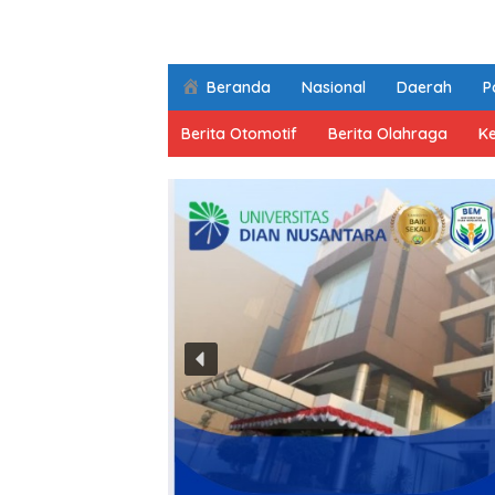
Beranda
Nasional
Daerah
Po
Berita Otomotif
Berita Olahraga
K