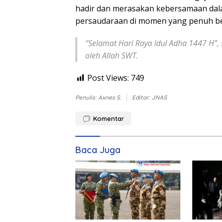
hadir dan merasakan kebersamaan dala
persaudaraan di momen yang penuh ber
“Selamat Hari Raya Idul Adha 1447 H”, 
oleh Allah SWT.
Post Views:
749
Penulis: Axnes S.
Editor: JNAS
Komentar
Baca Juga