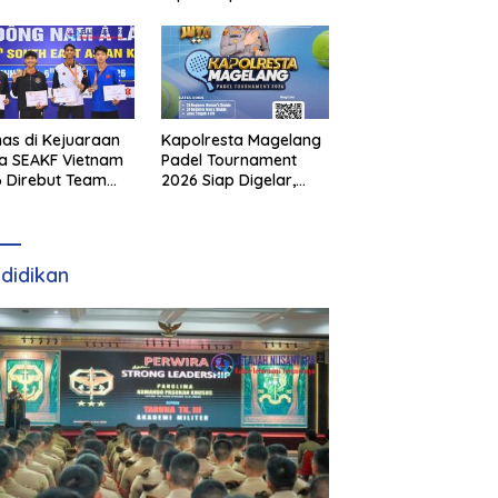
as di Kejuaraan
Kapolresta Magelang
a SEAKF Vietnam
Padel Tournament
 Direbut Team
2026 Siap Digelar,
I
Dorong Sportivitas
dan Perkembangan
Olahraga Padel di
Jawa Tengah–DIY
didikan