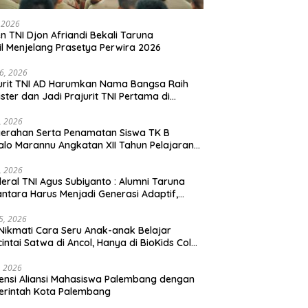
, 2026
en TNI Djon Afriandi Bekali Taruna
l Menjelang Prasetya Perwira 2026
16, 2026
urit TNI AD Harumkan Nama Bangsa Raih
ster dan Jadi Prajurit TNI Pertama di
hannas Yordania
1, 2026
erahan Serta Penamatan Siswa TK B
lo Marannu Angkatan XII Tahun Pelajaran
/2026 Dihadiri Kodim 1714/PJ dan Ibu Persit
1, 2026
eral TNI Agus Subiyanto : Alumni Taruna
ntara Harus Menjadi Generasi Adaptif,
arakter, dan Berintegritas
5, 2026
Nikmati Cara Seru Anak-anak Belajar
intai Satwa di Ancol, Hanya di BioKids Color
, 2026
ensi Aliansi Mahasiswa Palembang dengan
erintah Kota Palembang