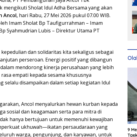
Adha, PT Pembangunan Jaya Ancol Tbk
 mengikuti Sholat Idul Adha Bersama yang akan
 Ancol,
hari Rabu, 27 Mei 2026 pukul 07.00 WIB.
in oleh Imam Sholat Bp Taufigurrahman – Imam
 Bp Syahmudrian Lubis – Direktur Utama PT
epedulian dan solidaritas kita sekaligus sebagai
Ola
anjutan perseroan. Energi positif yang dibangun
 dalam mendorong kinerja perusahaan yang lebih
an rasa empati kepada sesama khususnya
ang selalu disampaikan dalam setiap kegiatan Idul
ggarakan, Ancol menyalurkan hewan kurban kepada
 sosial dan keagamaan serta para mitra di
 tidak hanya bertujuan untuk memenuhi kewajiban
memperkuat ukhuwah—ikatan persaudaraan yang
9 Me
eluruh warga, pengunjung, dan karyawan, untuk
Taek