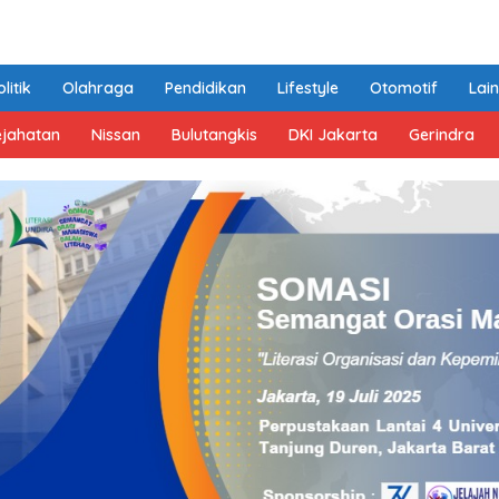
litik
Olahraga
Pendidikan
Lifestyle
Otomotif
Lai
ejahatan
Nissan
Bulutangkis
DKI Jakarta
Gerindra