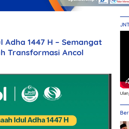
JN
l Adha 1447 H – Semangat
h Transformasi Ancol
Ulan
Ber