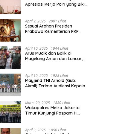
Apresiasi Kerja Polri yang Bikin
Mudik pada 2025 Lebih Lancar
April 9, 2025
2001 Lihat
Sesuai Arahan Presiden
Prabowo Kementerian PKP
Siap Wujudkan 3 Juta Rumah
April 10, 2025
1944 Lihat
Arus Mudik dan Balik di
Magelang Aman dan Lancar,
Operasi Ketupat Candi 2025
Berakhir
April 10, 2025
1928 Lihat
Mayjend TNI Arnold (Gub.
Akmil) Terima Audiensi Kepala
Daerah Magelang
Maret 29, 2025
1880 Lihat
Wakapolres Metro Jakarta
Timur Kunjungi Pospam H.
Naman Duren Sawit, Tinjau
Arus Mudik
April 3, 2025
1850 Lihat