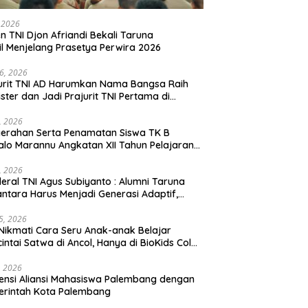
, 2026
en TNI Djon Afriandi Bekali Taruna
l Menjelang Prasetya Perwira 2026
16, 2026
urit TNI AD Harumkan Nama Bangsa Raih
ster dan Jadi Prajurit TNI Pertama di
hannas Yordania
1, 2026
erahan Serta Penamatan Siswa TK B
lo Marannu Angkatan XII Tahun Pelajaran
/2026 Dihadiri Kodim 1714/PJ dan Ibu Persit
1, 2026
eral TNI Agus Subiyanto : Alumni Taruna
ntara Harus Menjadi Generasi Adaptif,
arakter, dan Berintegritas
5, 2026
Nikmati Cara Seru Anak-anak Belajar
intai Satwa di Ancol, Hanya di BioKids Color
, 2026
ensi Aliansi Mahasiswa Palembang dengan
erintah Kota Palembang