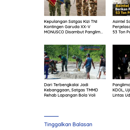
Kepulangan Satgas Kizi TNI
Asintel S
Kontingen Garuda XX-V
Penjelas
MONUSCO Disambut Panglima
53 Ton Pa
TNI
Merbau
Dari Terbengkalai Jadi
Panglima
Kebanggaan, Satgas TMMD
KDOL, Uj
Rehab Lapangan Bola Voli
Lintas U
Terinteg
Tinggalkan Balasan