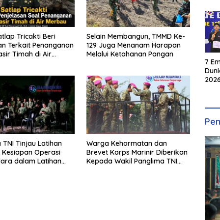
atlap Tricakti Beri
Selain Membangun, TMMD Ke-
an Terkait Penanganan
129 Juga Menanam Harapan
sir Timah di Air
Melalui Ketahanan Pangan
7 Em
Duni
2026
INKA
Pen
 TNI Tinjau Latihan
Warga Kehormatan dan
i Kesiapan Operasi
Brevet Korps Marinir Diberikan
dara dalam Latihan
Kepada Wakil Panglima TNI
rasi TNI 2026
dan Sejumlah Pejabat Negara