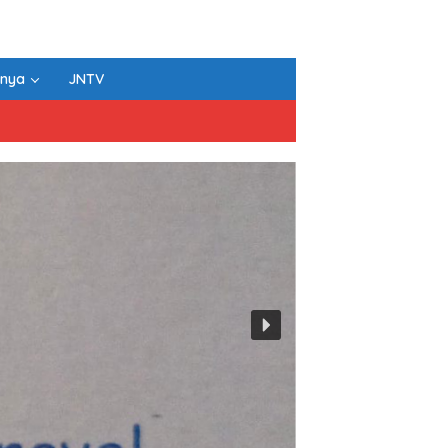
nnya
JNTV