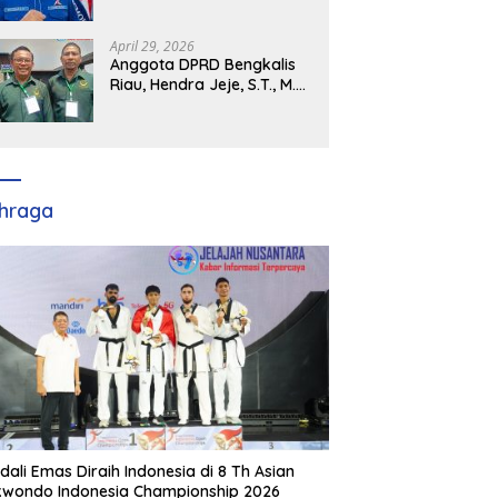
Demokrat Kabupaten
Banyuasin Siap Dukung H.
Cik Ujang Pimpin DPD
April 29, 2026
Partai Demokrat SumSel
Anggota DPRD Bengkalis
Riau, Hendra Jeje, S.T., M.M
: Bimtek PBB Jadi Bekal
Strategis Tingkatkan Kursi
di Bengkalis hingga DPR RI
2029
hraga
dali Emas Diraih Indonesia di 8 Th Asian
wondo Indonesia Championship 2026