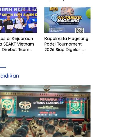
as di Kejuaraan
Kapolresta Magelang
a SEAKF Vietnam
Padel Tournament
 Direbut Team
2026 Siap Digelar,
I
Dorong Sportivitas
dan Perkembangan
Olahraga Padel di
Jawa Tengah–DIY
didikan