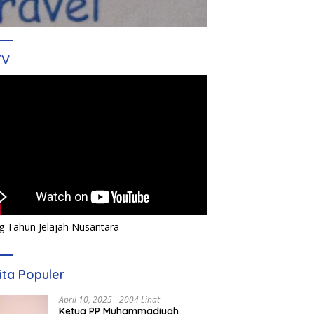
TV
g Tahun Jelajah Nusantara
ita Populer
April 10, 2025
2004 Lihat
Ketua PP Muhammadiyah