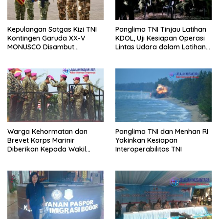
Kepulangan Satgas Kizi TNI
Panglima TNI Tinjau Latihan
Kontingen Garuda XX-V
KDOL, Uji Kesiapan Operasi
MONUSCO Disambut
Lintas Udara dalam Latihan
Panglima TNI
Terintegrasi TNI 2026
Warga Kehormatan dan
Panglima TNI dan Menhan RI
Brevet Korps Marinir
Yakinkan Kesiapan
Diberikan Kepada Wakil
Interoperabilitas TNI
Panglima TNI dan Sejumlah
Pejabat Negara