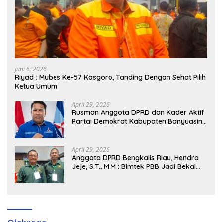
Juni 6, 2026
Riyad : Mubes Ke-57 Kasgoro, Tanding Dengan Sehat Pilih
Ketua Umum
April 29, 2026
Rusman Anggota DPRD dan Kader Aktif
Partai Demokrat Kabupaten Banyuasin
Siap Dukung H. Cik Ujang Pimpin DPD
Partai Demokrat SumSel
April 29, 2026
Anggota DPRD Bengkalis Riau, Hendra
Jeje, S.T., M.M : Bimtek PBB Jadi Bekal
Strategis Tingkatkan Kursi di Bengkalis
hingga DPR RI 2029