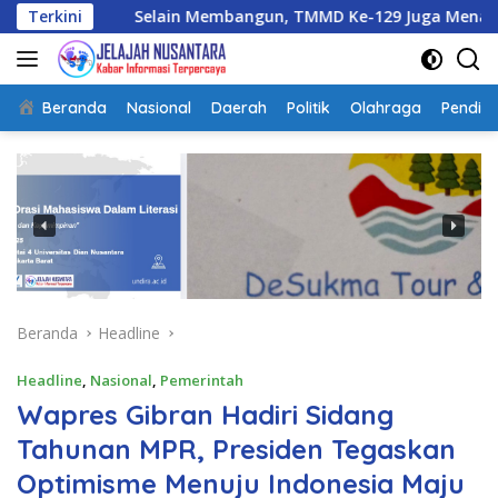
Langsung
Selain Membangun, TMMD Ke-129 Juga Menanam Harapan Me
Terkini
ke
konten
Beranda
Nasional
Daerah
Politik
Olahraga
Pendidi
Beranda
Headline
Headline
,
Nasional
,
Pemerintah
Wapres Gibran Hadiri Sidang
Tahunan MPR, Presiden Tegaskan
Optimisme Menuju Indonesia Maju