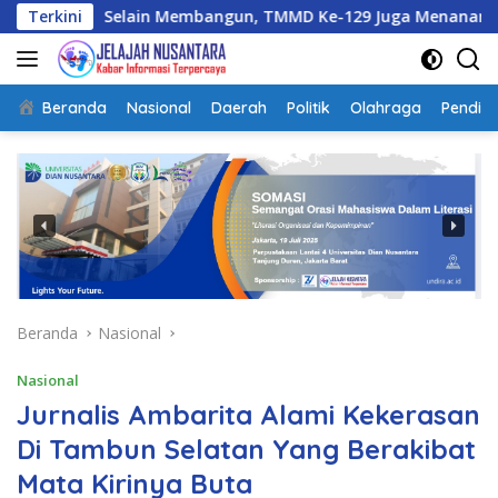
Langsung
ain Membangun, TMMD Ke-129 Juga Menanam Harapan Melalui
Terkini
ke
konten
Beranda
Nasional
Daerah
Politik
Olahraga
Pendidi
Beranda
Nasional
Nasional
Jurnalis Ambarita Alami Kekerasan
Di Tambun Selatan Yang Berakibat
Mata Kirinya Buta