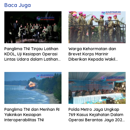
Baca Juga
Panglima TNI Tinjau Latihan
Warga Kehormatan dan
KDOL, Uji Kesiapan Operasi
Brevet Korps Marinir
Lintas Udara dalam Latihan
Diberikan Kepada Wakil
Terintegrasi TNI 2026
Panglima TNI dan Sejumlah
Pejabat Negara
Panglima TNI dan Menhan RI
Polda Metro Jaya Ungkap
Yakinkan Kesiapan
769 Kasus Kejahatan Dalam
Interoperabilitas TNI
Operasi Berantas Jaya 2026,
729 Tersangka Diamankan