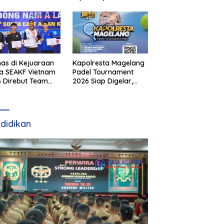
as di Kejuaraan
Kapolresta Magelang
a SEAKF Vietnam
Padel Tournament
 Direbut Team
2026 Siap Digelar,
I
Dorong Sportivitas
dan Perkembangan
Olahraga Padel di
Jawa Tengah–DIY
didikan