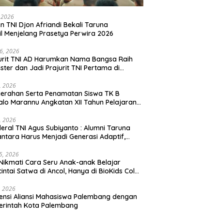
, 2026
en TNI Djon Afriandi Bekali Taruna
l Menjelang Prasetya Perwira 2026
16, 2026
urit TNI AD Harumkan Nama Bangsa Raih
ster dan Jadi Prajurit TNI Pertama di
hannas Yordania
1, 2026
erahan Serta Penamatan Siswa TK B
lo Marannu Angkatan XII Tahun Pelajaran
/2026 Dihadiri Kodim 1714/PJ dan Ibu Persit
1, 2026
eral TNI Agus Subiyanto : Alumni Taruna
ntara Harus Menjadi Generasi Adaptif,
arakter, dan Berintegritas
5, 2026
Nikmati Cara Seru Anak-anak Belajar
intai Satwa di Ancol, Hanya di BioKids Color
, 2026
ensi Aliansi Mahasiswa Palembang dengan
erintah Kota Palembang