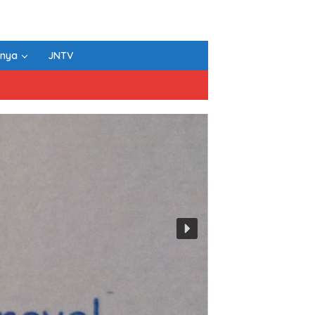
nnya
JNTV