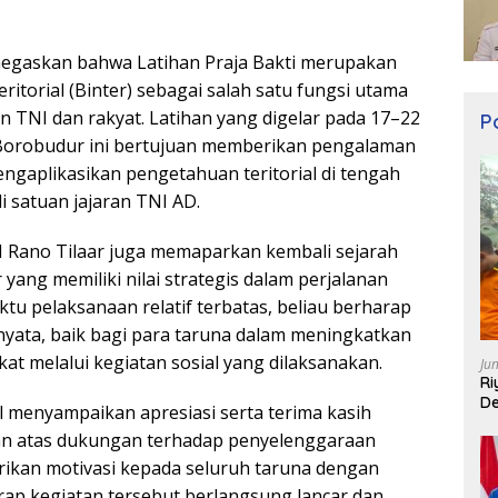
egaskan bahwa Latihan Praja Bakti merupakan
itorial (Binter) sebagai salah satu fungsi utama
NI dan rakyat. Latihan yang digelar pada 17–22
Po
Borobudur ini bertujuan memberikan pengalaman
gaplikasikan pengetahuan teritorial di tengah
 satuan jajaran TNI AD.
 Rano Tilaar juga memaparkan kembali sejarah
yang memiliki nilai strategis dalam perjalanan
tu pelaksanaan relatif terbatas, beliau berharap
nyata, baik bagi para taruna dalam meningkatkan
t melalui kegiatan sosial yang dilaksanakan.
Ju
Ri
De
 menyampaikan apresiasi serta terima kasih
ran atas dukungan terhadap penyelenggaraan
erikan motivasi kepada seluruh taruna dengan
arap kegiatan tersebut berlangsung lancar dan