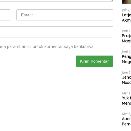
Juli 2
Letj
Akmi
Juni 
Praj
Magi
ada peramban ini untuk komentar saya berikutnya.
Lem
Juni 
Peny
Naga
2025
Juni 
Jend
Nusa
Berk
Mei 1
Yuk 
Menc
Day
Mei 5
Audi
Pem