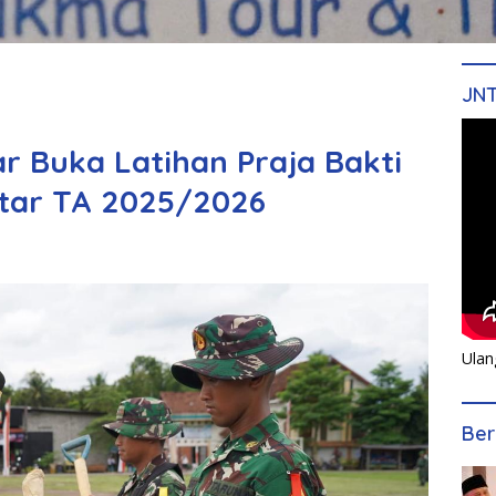
JN
r Buka Latihan Praja Bakti
rtar TA 2025/2026
Ulan
Ber