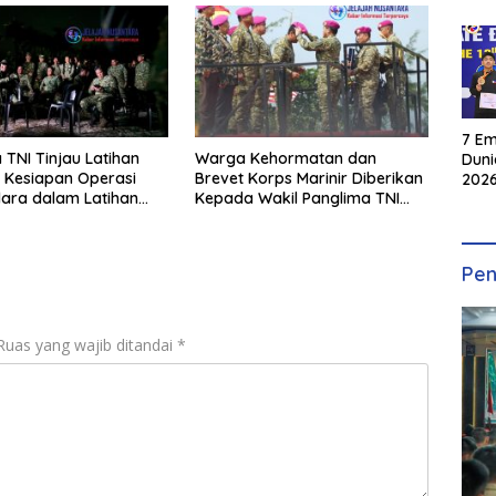
7 Em
 TNI Tinjau Latihan
Warga Kehormatan dan
Duni
i Kesiapan Operasi
Brevet Korps Marinir Diberikan
2026
dara dalam Latihan
Kepada Wakil Panglima TNI
INKA
rasi TNI 2026
dan Sejumlah Pejabat Negara
Pen
Ruas yang wajib ditandai
*