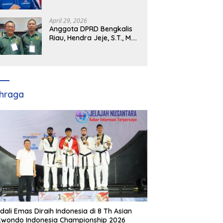
Demokrat Kabupaten
Banyuasin Siap Dukung H.
Cik Ujang Pimpin DPD
April 29, 2026
Partai Demokrat SumSel
Anggota DPRD Bengkalis
Riau, Hendra Jeje, S.T., M.M
: Bimtek PBB Jadi Bekal
Strategis Tingkatkan Kursi
di Bengkalis hingga DPR RI
2029
hraga
dali Emas Diraih Indonesia di 8 Th Asian
wondo Indonesia Championship 2026