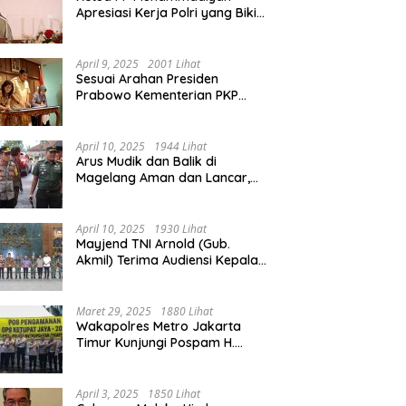
Apresiasi Kerja Polri yang Bikin
Mudik pada 2025 Lebih Lancar
April 9, 2025
2001 Lihat
Sesuai Arahan Presiden
Prabowo Kementerian PKP
Siap Wujudkan 3 Juta Rumah
April 10, 2025
1944 Lihat
Arus Mudik dan Balik di
Magelang Aman dan Lancar,
Operasi Ketupat Candi 2025
Berakhir
April 10, 2025
1930 Lihat
Mayjend TNI Arnold (Gub.
Akmil) Terima Audiensi Kepala
Daerah Magelang
Maret 29, 2025
1880 Lihat
Wakapolres Metro Jakarta
Timur Kunjungi Pospam H.
Naman Duren Sawit, Tinjau
Arus Mudik
April 3, 2025
1850 Lihat