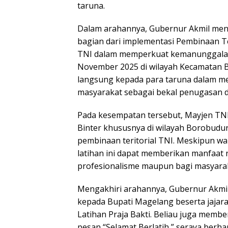
taruna.
Dalam arahannya, Gubernur Akmil men
bagian dari implementasi Pembinaan Ter
TNI dalam memperkuat kemanunggalan T
November 2025 di wilayah Kecamatan 
langsung kepada para taruna dalam men
masyarakat sebagai bekal penugasan di
Pada kesempatan tersebut, Mayjen TNI
Binter khususnya di wilayah Borobudur 
pembinaan teritorial TNI. Meskipun wak
latihan ini dapat memberikan manfaat 
profesionalisme maupun bagi masyaraka
Mengakhiri arahannya, Gubernur Akmil
kepada Bupati Magelang beserta jaja
Latihan Praja Bakti. Beliau juga memb
pesan “Selamat Berlatih,” seraya berh