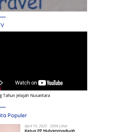
TV
g Tahun Jelajah Nusantara
ita Populer
April 10, 2025
2006 Lihat
Ketua PP Muhammadiyah