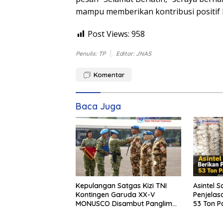
mampu memberikan kontribusi positif 
Post Views:
958
Penulis: TP
Editor: JNAS
Komentar
Baca Juga
Kepulangan Satgas Kizi TNI
Asintel S
Kontingen Garuda XX-V
Penjelas
MONUSCO Disambut Panglima
53 Ton Pa
TNI
Merbau