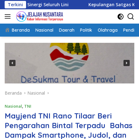
Langsung
rgi Seluruh Lini
Terkini
Kepulangan Satgas Kizi TNI Konting
ke
konten
Beranda
Nasional
Daerah
Politik
Olahraga
Pendidi
Beranda
Nasional
Nasional
,
TNI
Mayjend TNI Rano Tilaar Beri
Pengarahan Bintal Terpadu Bahas
Dampak Smartphone, Judol, dan