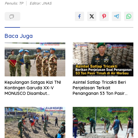
Penulis: TP
Editor: JNAS
Baca Juga
Kepulangan Satgas Kizi TNI
Asintel Satlap Tricakti Beri
Kontingen Garuda XX-V
Penjelasan Terkait
MONUSCO Disambut
Penanganan 53 Ton Pasir
Panglima TNI
Timah di Air Merbau