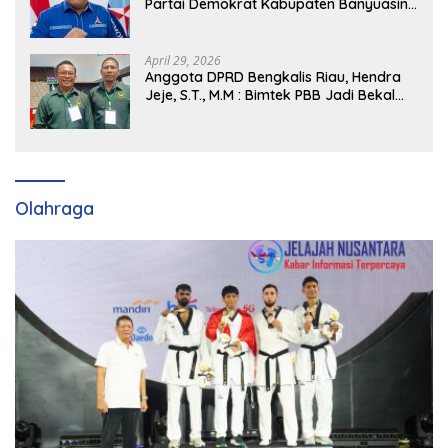
Partai Demokrat Kabupaten Banyuasin
Siap Dukung H. Cik Ujang Pimpin DPD
Partai Demokrat SumSel
April 29, 2026
Anggota DPRD Bengkalis Riau, Hendra
Jeje, S.T., M.M : Bimtek PBB Jadi Bekal
Strategis Tingkatkan Kursi di Bengkalis
hingga DPR RI 2029
Olahraga