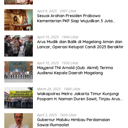
April 9, 2025
2001 Lihat
Sesuai Arahan Presiden Prabowo
Kementerian PKP Siap Wujudkan 3 Juta
Rumah
April 10, 2025
1944 Lihat
Arus Mudik dan Balik di Magelang Aman dan
Lancar, Operasi Ketupat Candi 2025 Berakhir
April 10, 2025
1930 Lihat
Mayjend TNI Arnold (Gub. Akmil) Terima
Audiensi Kepala Daerah Magelang
Maret 29, 2025
1880 Lihat
Wakapolres Metro Jakarta Timur Kunjungi
Pospam H. Naman Duren Sawit, Tinjau Arus
Mudik
April 3, 2025
1850 Lihat
Gubernur Maluku Himbau Perdamaian
Sawai-Rumaolat