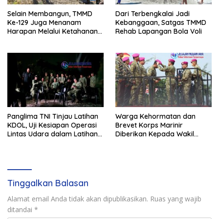
Selain Membangun, TMMD
Dari Terbengkalai Jadi
Ke-129 Juga Menanam
Kebanggaan, Satgas TMMD
Harapan Melalui Ketahanan
Rehab Lapangan Bola Voli
Pangan
Panglima TNI Tinjau Latihan
Warga Kehormatan dan
KDOL, Uji Kesiapan Operasi
Brevet Korps Marinir
Lintas Udara dalam Latihan
Diberikan Kepada Wakil
Terintegrasi TNI 2026
Panglima TNI dan Sejumlah
Pejabat Negara
Tinggalkan Balasan
Alamat email Anda tidak akan dipublikasikan.
Ruas yang wajib
ditandai
*