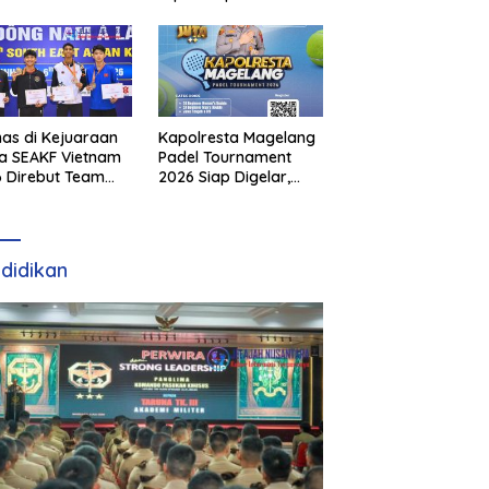
as di Kejuaraan
Kapolresta Magelang
a SEAKF Vietnam
Padel Tournament
 Direbut Team
2026 Siap Digelar,
I
Dorong Sportivitas
dan Perkembangan
Olahraga Padel di
Jawa Tengah–DIY
didikan