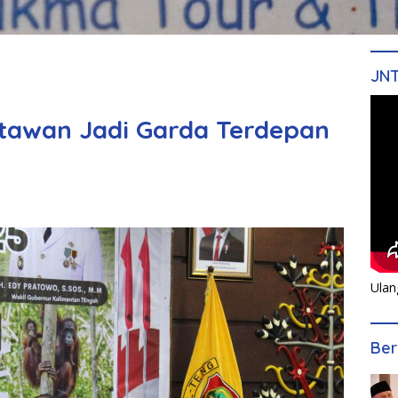
JN
tawan Jadi Garda Terdepan
Ulan
Ber