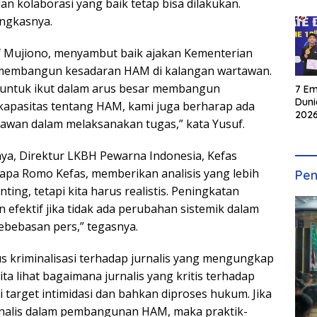
an kolaborasi yang baik tetap bisa dilakukan.
ungkasnya.
 Mujiono, menyambut baik ajakan Kementerian
 membangun kesadaran HAM di kalangan wartawan.
 untuk ikut dalam arus besar membangun
7 Em
Duni
apasitas tentang HAM, kami juga berharap ada
2026
awan dalam melaksanakan tugas,” kata Yusuf.
INKA
rnya, Direktur LKBH Pewarna Indonesia, Kefas
apa Romo Kefas, memberikan analisis yang lebih
Pen
ing, tetapi kita harus realistis. Peningkatan
n efektif jika tidak ada perubahan sistemik dalam
bebasan pers,” tegasnya.
 kriminalisasi terhadap jurnalis yang mengungkap
a lihat bagaimana jurnalis yang kritis terhadap
di target intimidasi dan bahkan diproses hukum. Jika
urnalis dalam pembangunan HAM, maka praktik-