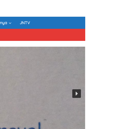
nnya
JNTV