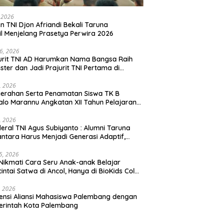
, 2026
en TNI Djon Afriandi Bekali Taruna
l Menjelang Prasetya Perwira 2026
16, 2026
urit TNI AD Harumkan Nama Bangsa Raih
ster dan Jadi Prajurit TNI Pertama di
hannas Yordania
1, 2026
erahan Serta Penamatan Siswa TK B
lo Marannu Angkatan XII Tahun Pelajaran
/2026 Dihadiri Kodim 1714/PJ dan Ibu Persit
1, 2026
eral TNI Agus Subiyanto : Alumni Taruna
ntara Harus Menjadi Generasi Adaptif,
arakter, dan Berintegritas
5, 2026
Nikmati Cara Seru Anak-anak Belajar
intai Satwa di Ancol, Hanya di BioKids Color
, 2026
ensi Aliansi Mahasiswa Palembang dengan
erintah Kota Palembang