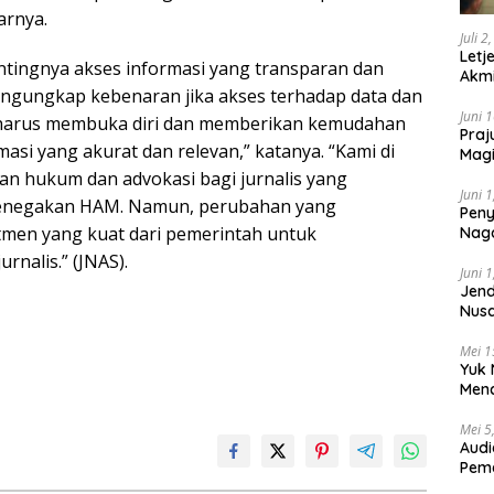
arnya.
Juli 2
Letj
ntingnya akses informasi yang transparan dan
Akmi
engungkap kebenaran jika akses terhadap data dan
Juni 
h harus membuka diri dan memberikan kemudahan
Praj
asi yang akurat dan relevan,” katanya. “Kami di
Magi
Lem
n hukum dan advokasi bagi jurnalis yang
Juni 
penegakan HAM. Namun, perubahan yang
Peny
men yang kuat dari pemerintah untuk
Naga
2025
nalis.” (JNAS).
Juni 
Jend
Nusa
Berk
Mei 1
Yuk 
Menc
Day
Mei 5
Audi
Pem