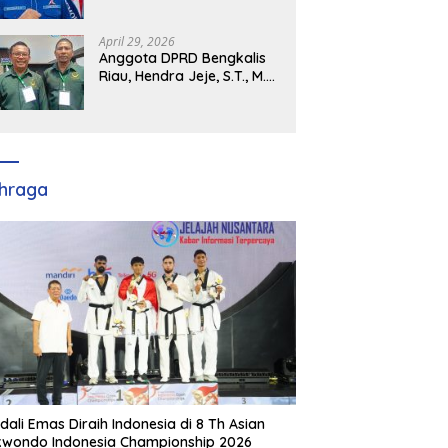
Demokrat Kabupaten
Banyuasin Siap Dukung H.
Cik Ujang Pimpin DPD
April 29, 2026
Partai Demokrat SumSel
Anggota DPRD Bengkalis
Riau, Hendra Jeje, S.T., M.M
: Bimtek PBB Jadi Bekal
Strategis Tingkatkan Kursi
di Bengkalis hingga DPR RI
2029
hraga
dali Emas Diraih Indonesia di 8 Th Asian
wondo Indonesia Championship 2026