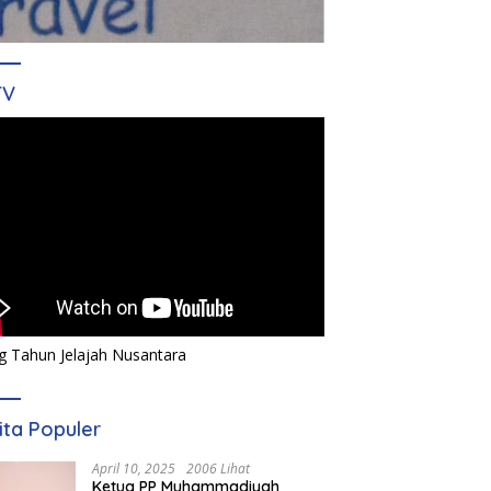
TV
g Tahun Jelajah Nusantara
ita Populer
April 10, 2025
2006 Lihat
Ketua PP Muhammadiyah