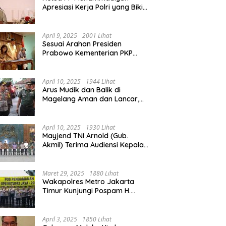
Apresiasi Kerja Polri yang Bikin
Mudik pada 2025 Lebih Lancar
April 9, 2025
2001 Lihat
Sesuai Arahan Presiden
Prabowo Kementerian PKP
Siap Wujudkan 3 Juta Rumah
April 10, 2025
1944 Lihat
Arus Mudik dan Balik di
Magelang Aman dan Lancar,
Operasi Ketupat Candi 2025
Berakhir
April 10, 2025
1930 Lihat
Mayjend TNI Arnold (Gub.
Akmil) Terima Audiensi Kepala
Daerah Magelang
Maret 29, 2025
1880 Lihat
Wakapolres Metro Jakarta
Timur Kunjungi Pospam H.
Naman Duren Sawit, Tinjau
Arus Mudik
April 3, 2025
1850 Lihat