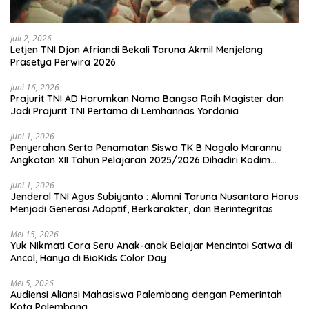
Juli 2, 2026
Letjen TNI Djon Afriandi Bekali Taruna Akmil Menjelang
Prasetya Perwira 2026
Juni 16, 2026
Prajurit TNI AD Harumkan Nama Bangsa Raih Magister dan
Jadi Prajurit TNI Pertama di Lemhannas Yordania
Juni 1, 2026
Penyerahan Serta Penamatan Siswa TK B Nagalo Marannu
Angkatan XII Tahun Pelajaran 2025/2026 Dihadiri Kodim
1714/PJ dan Ibu Persit
Juni 1, 2026
Jenderal TNI Agus Subiyanto : Alumni Taruna Nusantara Harus
Menjadi Generasi Adaptif, Berkarakter, dan Berintegritas
Mei 15, 2026
Yuk Nikmati Cara Seru Anak-anak Belajar Mencintai Satwa di
Ancol, Hanya di BioKids Color Day
Mei 5, 2026
Audiensi Aliansi Mahasiswa Palembang dengan Pemerintah
Kota Palembang