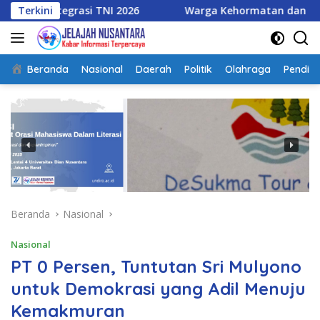
Langsung
grasi TNI 2026
Terkini
Warga Kehormatan dan Brevet Korps Mar
ke
konten
Beranda
Nasional
Daerah
Politik
Olahraga
Pendidi
Beranda
Nasional
Nasional
PT 0 Persen, Tuntutan Sri Mulyono
untuk Demokrasi yang Adil Menuju
Kemakmuran