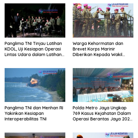
Panglima TNI Tinjau Latihan
Warga Kehormatan dan
KDOL, Uji Kesiapan Operasi
Brevet Korps Marinir
Lintas Udara dalam Latihan
Diberikan Kepada Wakil
Terintegrasi TNI 2026
Panglima TNI dan Sejumlah
Pejabat Negara
Panglima TNI dan Menhan RI
Polda Metro Jaya Ungkap
Yakinkan Kesiapan
769 Kasus Kejahatan Dalam
Interoperabilitas TNI
Operasi Berantas Jaya 2026,
729 Tersangka Diamankan