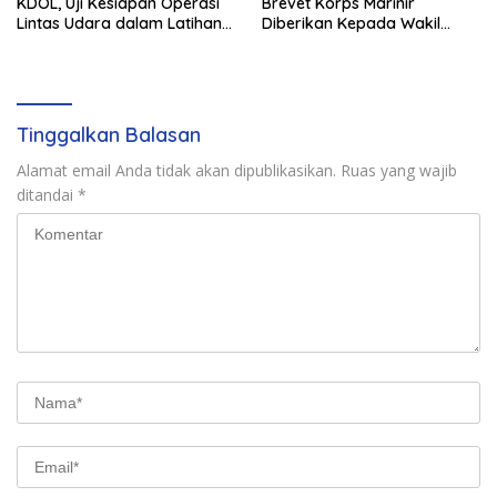
KDOL, Uji Kesiapan Operasi
Brevet Korps Marinir
Lintas Udara dalam Latihan
Diberikan Kepada Wakil
Terintegrasi TNI 2026
Panglima TNI dan Sejumlah
Pejabat Negara
Tinggalkan Balasan
Alamat email Anda tidak akan dipublikasikan.
Ruas yang wajib
ditandai
*