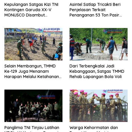
Kepulangan Satgas Kizi TNI
Asintel Satlap Tricakti Beri
Kontingen Garuda XX-V
Penjelasan Terkait
MONUSCO Disambut
Penanganan 53 Ton Pasir
Panglima TNI
Timah di Air Merbau
Selain Membangun, TMMD
Dari Terbengkalai Jadi
Ke-129 Juga Menanam
Kebanggaan, Satgas TMMD
Harapan Melalui Ketahanan
Rehab Lapangan Bola Voli
Pangan
Panglima TNI Tinjau Latihan
Warga Kehormatan dan