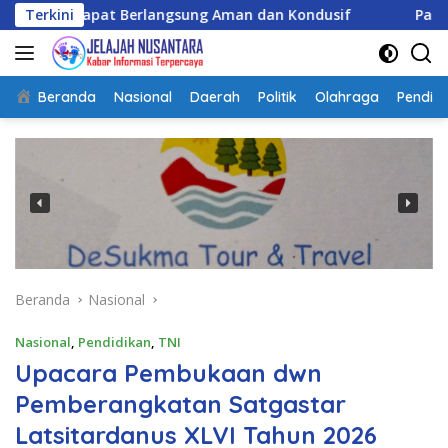
Langsung
pat Berlangsung Aman dan Kondusif
Terkini
Pastikan Peralatan
ke
konten
Beranda
Nasional
Daerah
Politik
Olahraga
Pendidi
Beranda
Nasional
Nasional
,
Pendidikan
,
TNI
Upacara Pembukaan dwn
Pemberangkatan Satgastar
Latsitardanus XLVI Tahun 2026